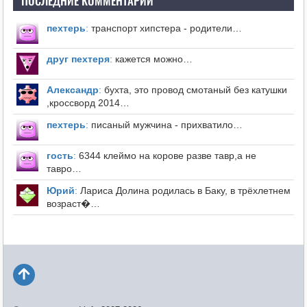
ПОСЛЕДНИЕ КОММЕНТАРИИ
пехтерь
:
транспорт хипстера - родители…
друг пехтеря
:
кажется можно…
Александр
:
бухта, это провод смотаный без катушки
,кроссворд 2014…
пехтерь
:
писаный мужчина - прихватило…
гость
:
6344 клеймо на корове разве тавр,а не
тавро…
Юрий
:
Лариса Долина родилась в Баку, в трёхлетнем
возраст�…