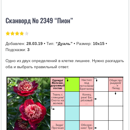
i
k
Сканворд № 2349 “Пион”
i
Добавлен:
28.03.19
• Тип:
“Дуаль”
• Размер:
10х15
•
Подсказки:
3
Одно из двух определений в клетке лишнее. Нужно разгадать
оба и выбрать правильный ответ.
Настил
Одежда/
Общество
под
Железно-
рыцарей/
дорожный
потолком/
... и
состав
Пилад
Британец
Ткань с
Конец
глянцем/
реи/ Бе-
Охота на
рёзовый
волков
...
... Зиди/
Обозре-
Прочная
ние/ Три