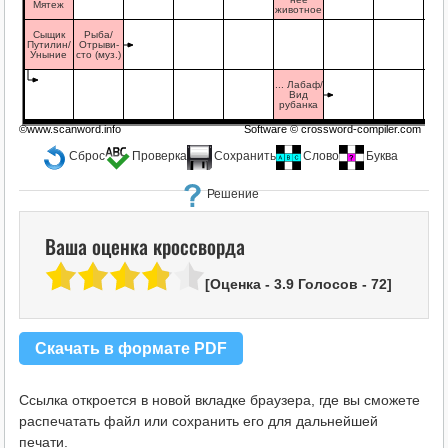
Мятеж
животное
Сыщик
Рыба/
Путилин/
Отрыви-
Уныние
сто (муз.)
... Лабаф/
Вид
рубанка
©www.scanword.info
Software ©
crossword-compiler.com
Сброс
Проверка
Сохранить
Слово
Буква
Решение
Ваша оценка кроссворда
[Оценка -
3.9
Голосов -
72
]
Скачать в формате PDF
Ссылка откроется в новой вкладке браузера, где вы сможете
распечатать файл или сохранить его для дальнейшей
печати.