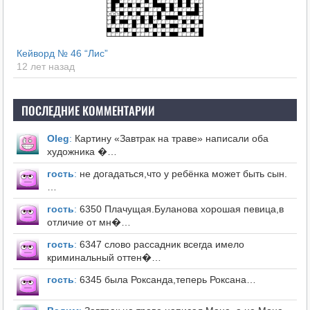
Кейворд № 46 “Лис”
12 лет назад
ПОСЛЕДНИЕ КОММЕНТАРИИ
Оleg
:
Картину «Завтрак на траве» написали оба
художника �…
гость
:
не догадаться,что у ребёнка может быть сын.
…
гость
:
6350 Плачущая.Буланова хорошая певица,в
отличие от мн�…
гость
:
6347 слово рассадник всегда имело
криминальный оттен�…
гость
:
6345 была Роксанда,теперь Роксана…