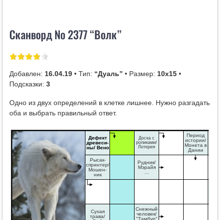
i
k
Сканворд № 2377 “Волк”
i
Добавлен:
16.04.19
• Тип:
“Дуаль”
• Размер:
10х15
•
Подсказки:
3
Одно из двух определений в клетке лишнее. Нужно разгадать
оба и выбрать правильный ответ.
Период
Ком
Дефект
Доска с
истории/
т
древеси-
роликами/
Монета в
Мас
Лотерея
ны/ Вено
Дании
ка
Рысак-
Рудник/
спринтер/
Мэрайя
Мошен-
…
ник
Ан
ве
Ан
фр
Снежный
Сухая
человек/
трава/
"Тамбур"