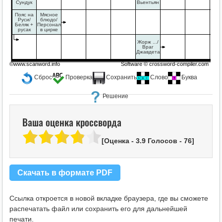
Сундук
Вьентьян
Пояс на
Мясное
Руси/
блюдо/
Беляк +
Персонал
русак
в цирке
Жорж .../
Враг
Джавдета
©www.scanword.info
Software ©
crossword-compiler.com
Сброс
Проверка
Сохранить
Слово
Буква
Решение
Ваша оценка кроссворда
[Оценка -
3.9
Голосов -
76
]
Скачать в формате PDF
Ссылка откроется в новой вкладке браузера, где вы сможете
распечатать файл или сохранить его для дальнейшей
печати.