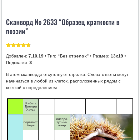
i
k
Сканворд № 2633 “Образец краткости в
i
поэзии”
Добавлен:
7.10.19
• Тип:
“Без стрелок”
• Размер:
13х19
•
Подсказки:
3
В этом сканворде отсутствуют стрелки. Слова-ответы могут
начинаться в любой из клеток, расположенных рядом с
клеткой с определением.
Работа
Грегори
Хауса
…,
Литера-
бергамот,
турный
бере
жанр