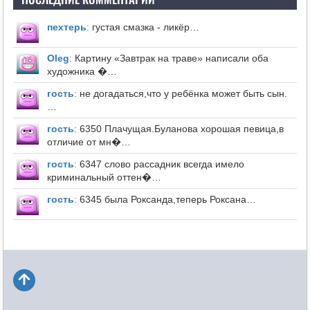
пехтерь
:
густая смазка - ликёр…
Оleg
:
Картину «Завтрак на траве» написали оба
художника �…
гость
:
не догадаться,что у ребёнка может быть сын.
…
гость
:
6350 Плачущая.Буланова хорошая певица,в
отличие от мн�…
гость
:
6347 слово рассадник всегда имело
криминальный оттен�…
гость
:
6345 была Роксанда,теперь Роксана…