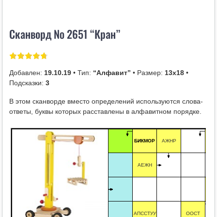
i
k
Сканворд № 2651 “Кран”
i
Добавлен:
19.10.19
• Тип:
“Алфавит”
• Размер:
13х18
•
Подсказки:
3
В этом сканворде вместо определений используются слова-
ответы, буквы которых расставлены в алфавитном порядке.
БИКМОР
АЖНР
Е
АЕЖН
А
АПССТУУ
ООСТ