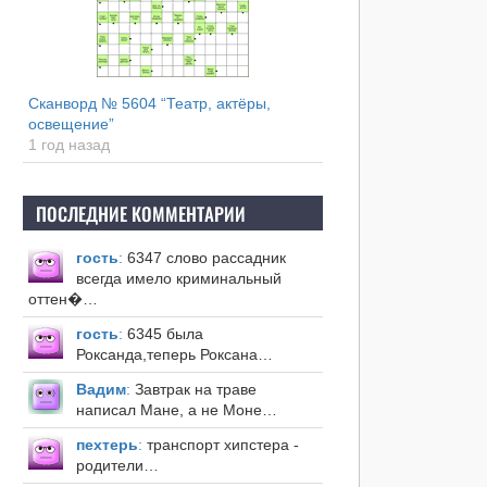
Сканворд № 5604 “Театр, актёры,
освещение”
1 год назад
ПОСЛЕДНИЕ КОММЕНТАРИИ
гость
:
6347 слово рассадник
всегда имело криминальный
оттен�…
гость
:
6345 была
Роксанда,теперь Роксана…
Вадим
:
Завтрак на траве
написал Мане, а не Моне…
пехтерь
:
транспорт хипстера -
родители…