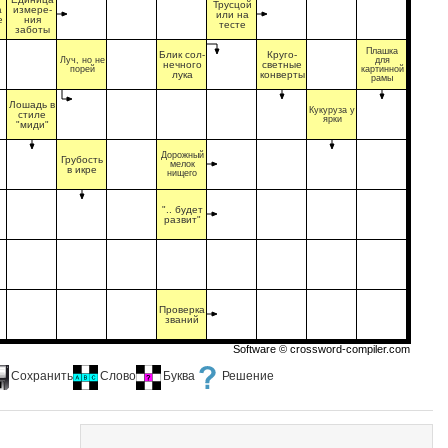
Трусцой
а
измере-
или на
е
ния
тесте
заботы
Плашка
Блик сол-
Круго-
Луч, но не
для
нечного
светные
порей
картинной
лука
конверты
рамы
Лошадь в
Кукуруза у
стиле
ярки
"миди"
Дорожный
Грубость
мелок
в икре
нищего
".. будет
развит"
Проверка
званий
Software ©
crossword-compiler.com
Сохранить
Слово
Буква
Решение