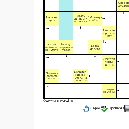
Овод н
фуражк
Масть
Пора на
"Мрамор-
личности
сцене
ный" пас
человека
Сайка на
бретель-
ках
Кара в
Японец с
Сетка
голове, но
породой и
дерева
не сумбур
усами
Архитек-
турный
штиль
Окормле-
Потомок в
ние ре-
третьем
бёнка на
полене
свое имя
В мерке
не утаишь
©www.scanword.info
Сброс
Проверка