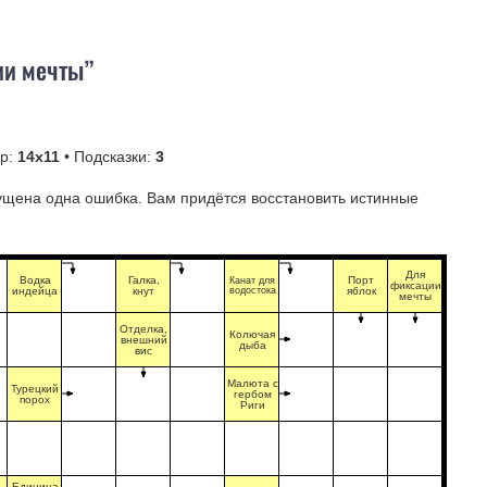
ии мечты”
ер:
14х11
• Подсказки:
3
ущена одна ошибка. Вам придётся восстановить истинные
Для
Водка
Галка,
Порт
Канат для
фиксации
индейца
кнут
водостока
яблок
мечты
Отделка,
Колючая
внешний
дыба
вис
Малюта с
Турецкий
гербом
порох
Риги
Единица