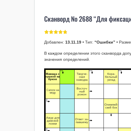
Сканворд № 2688 “Для фиксац
Добавлен:
13.11.19
• Тип:
“Ошибки”
• Разм
В каждом определении этого сканворда доп
значения определений.
Творче-
Кора-
Мамаша с
сушкой на
ская
бельный
брюхе
наводка
уклад
Восточ-
Сапоги на
ный
меду
рожон
Олимпий-
ский бок
Ажур для
Ответ за-
дамской
павшему
ложки