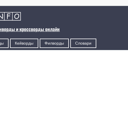
анворды и кроссворды онлайн
ды
Кейворды
Филворды
Словари