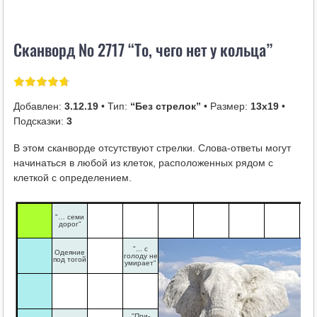
i
k
Сканворд № 2717 “То, чего нет у кольца”
i
Добавлен:
3.12.19
• Тип:
“Без стрелок”
• Размер:
13х19
•
Подсказки:
3
В этом сканворде отсутствуют стрелки. Слова-ответы могут
начинаться в любой из клеток, расположенных рядом с
клеткой с определением.
"… семи
дорог"
"... с
Одеяние
голоду не
под тогой
умирает"
"При-