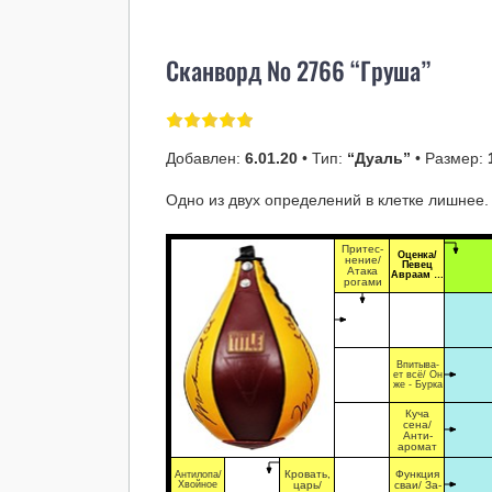
Сканворд № 2766 “Груша”
Добавлен:
6.01.20
• Тип:
“Дуаль”
• Размер:
Одно из двух определений в клетке лишнее.
Притес-
Оценка/
нение/
Певец
Атака
Авраам …
рогами
Впитыва-
ет всё/ Он
же - Бурка
Куча
сена/
Анти-
аромат
Кровать,
Функция
Антилопа/
Хвойное
царь/
сваи/ За-