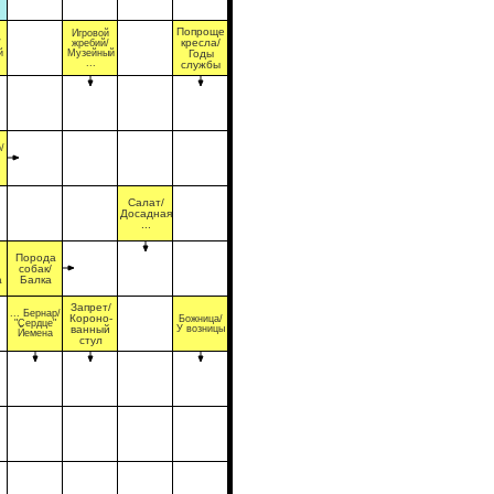
Попроще
Игровой
кресла/
/
жребий/
й
Музейный
Годы
...
службы
/
Салат/
Досадная
...
Порода
собак/
а
Балка
Запрет/
... Бернар/
Короно-
Божница/
"Сердце"
ванный
У возницы
Йемена
стул