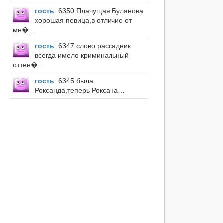
гость
:
6350 Плачущая.Буланова
хорошая певица,в отличие от
мн�…
гость
:
6347 слово рассадник
всегда имело криминальный
оттен�…
гость
:
6345 была
Роксанда,теперь Роксана…