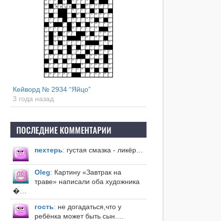
Кейворд № 2934 “Яйцо”
3 года назад
ПОСЛЕДНИЕ КОММЕНТАРИИ
пехтерь
:
густая смазка - ликёр…
Оleg
:
Картину «Завтрак на
траве» написали оба художника
�…
гость
:
не догадаться,что у
ребёнка может быть сын.…