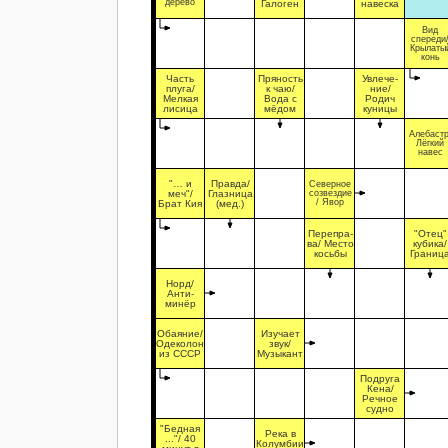
дерево
Галоген
навеска
Вид
спереди
Крылаты
конь
Часть
Пряность
Увлече-
плуга/
к чаю/
ние/
Мелкая
Вода с
Родич
лисица
мёдом
куницы
Алебастр
Лёгкий
навес
"… и
Правда/
Северное
меч"/
Глазница
созвездие
/ Явор
Брат Кия
(мед.)
Перепра-
"Отец"
ва/ Место
кубика/
косьбы
Границ
Норд/
Анти-
минёр
Обаяние/
Изучает
Одеколон
звук/
из СССР
Музыкант
Подруга
Кена/
Речное
судно
"Бедная
Река в
..."/ 40
Колумбии