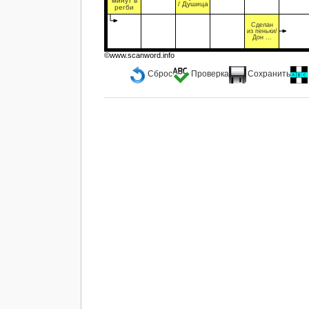
минут в
/ Душица
регби
Сделан
из пеньки/
Дон ...
©www.scanword.info
Сброс
Проверка
Сохранить