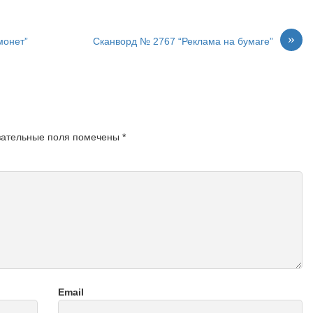
»
монет”
Сканворд № 2767 “Реклама на бумаге”
зательные поля помечены
*
Email