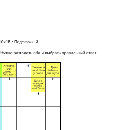
10х15
• Подсказки:
3
 Нужно разгадать оба и выбрать правильный ответ.
Химиче-
Световой
... Дэнс/
ский
щит/ Знак
Кобыла
элемент/
у скота
для мула
Обезьяна
Деталь
одежды/
Молоч-
ный белок