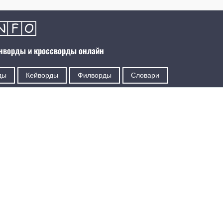
анворды и кроссворды онлайн
ды
Кейворды
Филворды
Словари