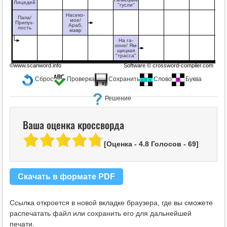
Лицедей
"гусли"
Насеко-
Папа/
мое/
Припух-
Араб,
лость
мавр
На га-
зоне/ Ям-
щицкая
"трасса"
©www.scanword.info
Software ©
crossword-compiler.com
Сброс
Проверка
Сохранить
Слово
Буква
Решение
Ваша оценка кроссворда
[Оценка -
4.8
Голосов -
69
]
Скачать в формате PDF
Ссылка откроется в новой вкладке браузера, где вы сможете
распечатать файл или сохранить его для дальнейшей
печати.