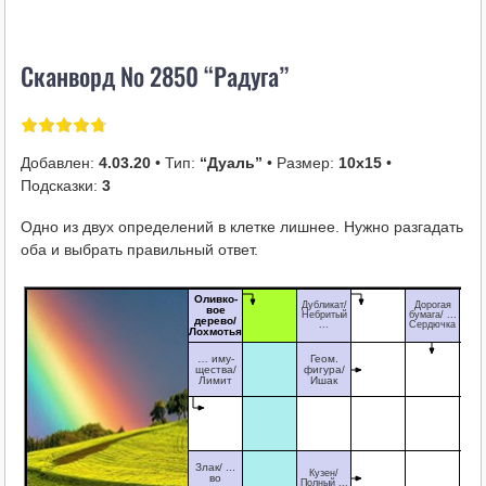
i
k
Сканворд № 2850 “Радуга”
i
Добавлен:
4.03.20
• Тип:
“Дуаль”
• Размер:
10х15
•
Подсказки:
3
Одно из двух определений в клетке лишнее. Нужно разгадать
оба и выбрать правильный ответ.
Оливко-
Дубликат/
Дорогая
вое
Небритый
бумага/ ...
дерево/
...
Сердючка
Лохмотья
… иму-
Геом.
щества/
фигура/
Лимит
Ишак
Злак/ ...
Кузен/
во
Полный ...