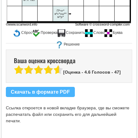
П*чт*
в*с*хш**
м*р*
©www.scanword.info
Software ©
crossword-compiler.com
Сброс
Проверка
Сохранить
Слово
Буква
Решение
Ваша оценка кроссворда
[Оценка -
4.6
Голосов -
47
]
Скачать в формате PDF
Ссылка откроется в новой вкладке браузера, где вы сможете
распечатать файл или сохранить его для дальнейшей
печати.