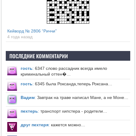
Кейворд № 2806 “Риччи”
4 года назад
ПОСЛЕДНИЕ КОММЕНТАРИИ
гость
:
6347 слово рассадник всегда имело
криминальный оттен�…
гость
:
6345 была Роксанда,теперь Роксана…
Вадим
:
Завтрак на траве написал Мане, а не Моне…
пехтерь
:
транспорт хипстера - родители…
друг пехтеря
:
кажется можно…