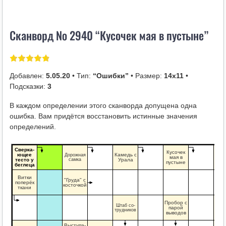
i
k
Сканворд № 2940 “Кусочек мая в пустыне”
i
Добавлен:
5.05.20
• Тип:
“Ошибки”
• Размер:
14х11
•
Подсказки:
3
В каждом определении этого сканворда допущена одна
ошибка. Вам придётся восстановить истинные значения
определений.
Сверка-
Кусочек
ющее
Камедь с
Же
Дорожная
мая в
тесто у
самка
Урала
ный
пустыне
беглеца
Витки
"Груда" с
поперёк
косточкой
ткани
Пробор с
Дур
Штаб со-
парой
трудников
охо
выводов
Выступа-