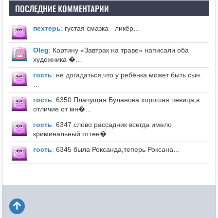
ПОСЛЕДНИЕ КОММЕНТАРИИ
пехтерь
:
густая смазка - ликёр…
Оleg
:
Картину «Завтрак на траве» написали оба
художника �…
гость
:
не догадаться,что у ребёнка может быть сын.
…
гость
:
6350 Плачущая.Буланова хорошая певица,в
отличие от мн�…
гость
:
6347 слово рассадник всегда имело
криминальный оттен�…
гость
:
6345 была Роксанда,теперь Роксана…