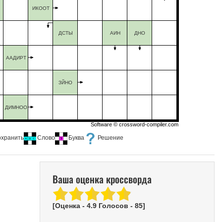
ИКООТ
ДСТЫ
АИН
ДНО
ААДИРТ
ЗЙНО
ДИМНОО
Software ©
crossword-compiler.com
охранить
Слово
Буква
Решение
Ваша оценка кроссворда
[Оценка -
4.9
Голосов -
85
]