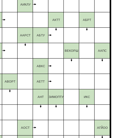
АИКЛУ
АКТТ
АБРТ
ААРСТ
АБТУ
ВЕКОРШ
ААПС
АВКС
АВОРТ
АЕТТ
АНТ
ЗИМОПТУ
ИКС
АОСТ
АГЙОО