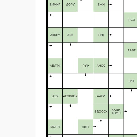
ЕИМНР
ДОРУ
ЕЖИ
РСЭ
АККСУ
АИК
ТУФ
ААВГ
АЕЛТФ
РУФ
АНОС
ГИТ
АЗУ
АЕЗКЛОР
ААГР
ААВИ-
ВДООСХ
КНУШ
МОРЯ
АВТТ