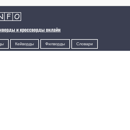
анворды и кроссворды онлайн
ды
Кейворды
Филворды
Словари