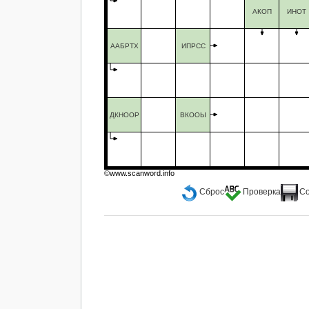
АКОП
ИНОТ
ААБРТХ
ИПРСС
ДКНООР
ВКООЫ
©www.scanword.info
Сброс
Проверка
С