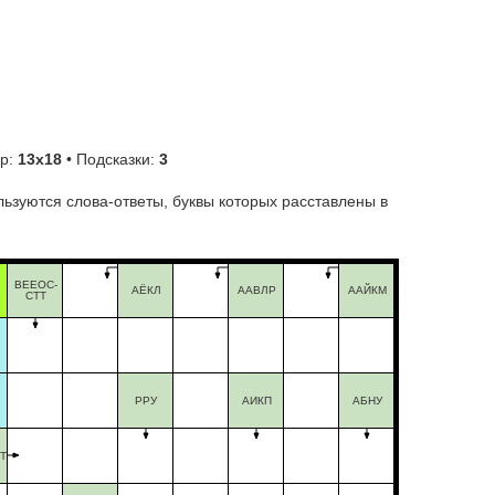
ер:
13х18
• Подсказки:
3
ьзуются слова-ответы, буквы которых расставлены в
ВЕЕОС-
АЁКЛ
ААВЛР
ААЙКМ
СТТ
РРУ
АИКП
АБНУ
Т