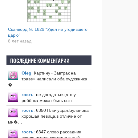
Сканворд № 1829 “Удел не угодившего
царю”
8 лет назад
ПОСЛЕДНИЕ КОММЕНТАРИИ
Оleg
:
Картину «Завтрак на
траве» написали оба художника
�…
гость
:
не догадаться,что у
ребёнка может быть сын.…
гость
:
6350 Плачущая.Буланова
хорошая певица,в отличие от
мн�…
гость
:
6347 слово рассадник
всегда имело криминальный