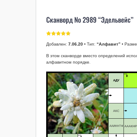
Сканворд № 2989 “Эдельвейс”
Добавлен:
7.06.20
• Тип:
“Алфавит”
• Разм
В этом сканворде вместо определений испол
алфавитном порядке.
АДУ
АКС
ААИННТФ
АААКНР