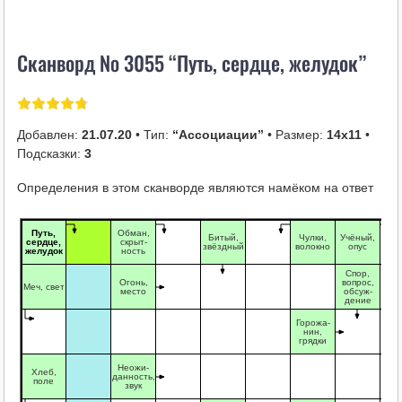
i
k
Сканворд № 3055 “Путь, сердце, желудок”
i
Добавлен:
21.07.20
• Тип:
“Ассоциации”
• Размер:
14х11
•
Подсказки:
3
Определения в этом сканворде являются намёком на ответ
Путь,
Обман,
Битый,
Чулки,
Учёный,
сердце,
скрыт-
звёздный
волокно
опус
желудок
ность
Спор,
Огонь,
вопрос,
Меч, свет
место
обсуж-
дение
Горожа-
нин,
грядки
Неожи-
Хлеб,
данность,
поле
звук