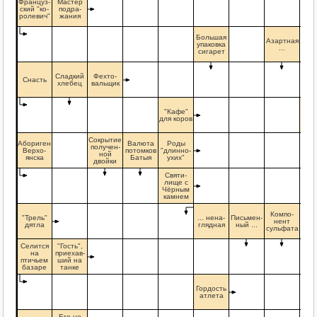
Француз-
Мастер
ский "ко-
подра-
ролевич"
жания
Большая
Азартная
упаковка
...
сигарет
Сладкий
Фехто-
Снасть
хлебец
вальщик
Про
"Кафе"
до
для коров
зе
Сокрытие
Абориген
Валюта
Роды
получен-
Верхо-
потомков
"длинно-
ной
янска
Батыя
ухих"
двойки
Святи-
лище с
Чёрным
камнем
Компо-
"Трель"
... нена-
Письмен-
нент
дятла
глядная
ный ...
сульфата
Селится
"Гость",
на
приехав-
птичьем
ший на
базаре
танке
Гордость
атлета
Его не