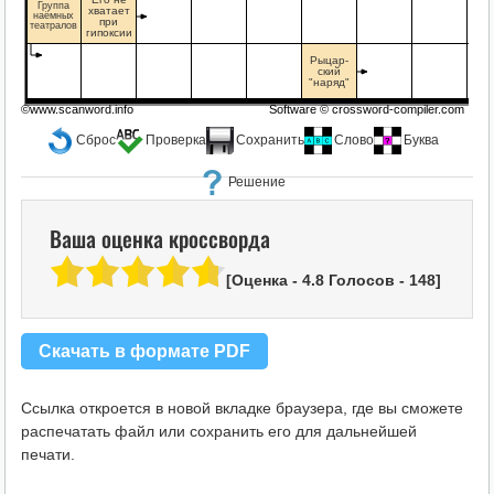
Группа
хватает
наёмных
при
театралов
гипоксии
Рыцар-
ский
"наряд"
©www.scanword.info
Software ©
crossword-compiler.com
Сброс
Проверка
Сохранить
Слово
Буква
Решение
Ваша оценка кроссворда
[Оценка -
4.8
Голосов -
148
]
Скачать в формате PDF
Ссылка откроется в новой вкладке браузера, где вы сможете
распечатать файл или сохранить его для дальнейшей
печати.