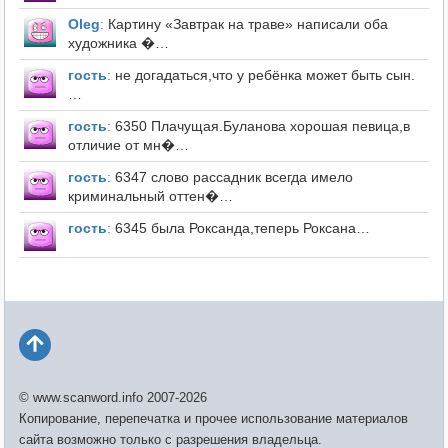
Оleg
:
Картину «Завтрак на траве» написали оба
художника �…
гость
:
не догадаться,что у ребёнка может быть сын.
…
гость
:
6350 Плачущая.Буланова хорошая певица,в
отличие от мн�…
гость
:
6347 слово рассадник всегда имело
криминальный оттен�…
гость
:
6345 была Роксанда,теперь Роксана…
© www.scanword.info 2007-2026
Копирование, перепечатка и прочее использование материалов
сайта возможно только с разрешения владельца.