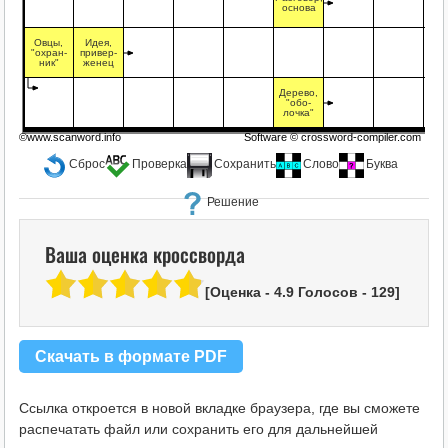
основа
Овцы,
Идея,
"охран-
привер-
ник"
женец
Дерево,
"обо-
лочка"
©www.scanword.info
Software ©
crossword-compiler.com
Сброс
Проверка
Сохранить
Слово
Буква
Решение
Ваша оценка кроссворда
[Оценка -
4.9
Голосов -
129
]
Скачать в формате PDF
Ссылка откроется в новой вкладке браузера, где вы сможете
распечатать файл или сохранить его для дальнейшей