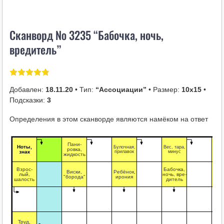
i
k
Сканворд № 3235 “Бабочка, ночь,
i
вредитель”
Добавлен:
18.11.20
• Тип:
“Ассоциации”
• Размер:
10х15
•
Подсказки:
3
Определения в этом сканворде являются намёком на ответ
Пани-
Па
Ноты,
Булочная,
Вес, тара,
ровка,
сад
знак
прилавок
минус
жидкость
"фа
Взрос-
Бабочка,
Виски,
Ребёнок,
Сор
лый,
ночь, вре-
"борода"
ирония
де
шалость
дитель
Труд,