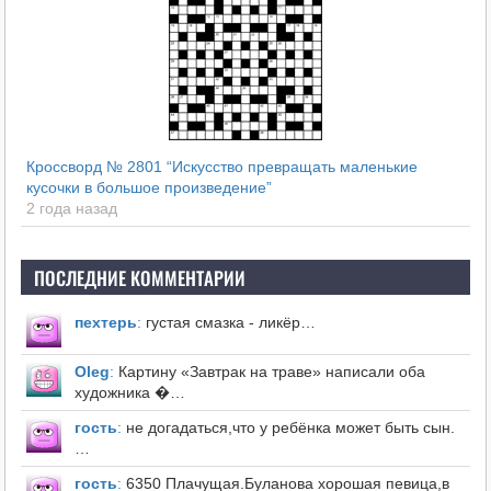
Кроссворд № 2801 “Искусство превращать маленькие
кусочки в большое произведение”
2 года назад
ПОСЛЕДНИЕ КОММЕНТАРИИ
пехтерь
:
густая смазка - ликёр…
Оleg
:
Картину «Завтрак на траве» написали оба
художника �…
гость
:
не догадаться,что у ребёнка может быть сын.
…
гость
:
6350 Плачущая.Буланова хорошая певица,в