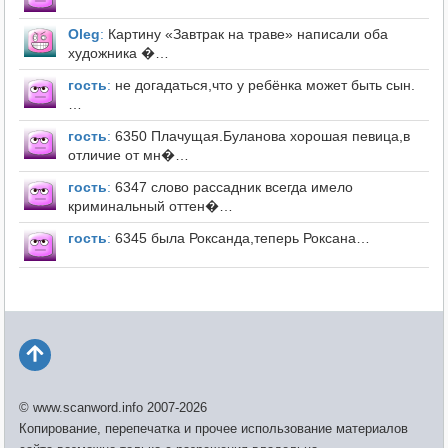
Оleg
:
Картину «Завтрак на траве» написали оба
художника �…
гость
:
не догадаться,что у ребёнка может быть сын.
…
гость
:
6350 Плачущая.Буланова хорошая певица,в
отличие от мн�…
гость
:
6347 слово рассадник всегда имело
криминальный оттен�…
гость
:
6345 была Роксанда,теперь Роксана…
© www.scanword.info 2007-2026
Копирование, перепечатка и прочее использование материалов