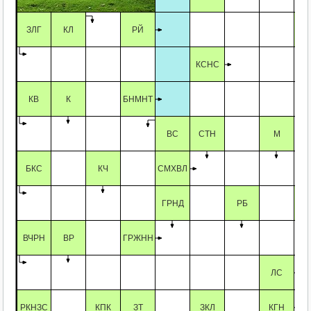
ЗЛГ
КЛ
РЙ
КСНС
КВ
К
БНМНТ
ВС
СТН
М
БКС
КЧ
СМХВЛ
ГРНД
РБ
ВЧРН
ВР
ГРЖНН
ЛС
РКНЗС
КПК
ЗТ
ЗКЛ
КГН