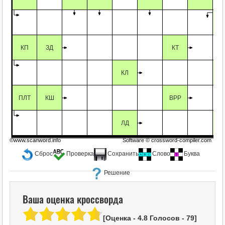
С
КП
ЗД
КТ
КЛ
ПЛТ
КШ
ВРР
ЛД
©www.scanword.info
Software ©
crossword-compiler.com
Сброс
Проверка
Сохранить
Слово
Буква
Решение
Ваша оценка кроссворда
[Оценка -
4.8
Голосов -
79
]