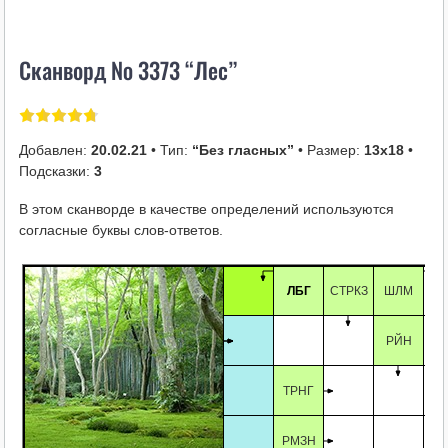
i
k
Сканворд № 3373 “Лес”
i
Добавлен:
20.02.21
• Тип:
“Без гласных”
• Размер:
13х18
•
Подсказки:
3
В этом сканворде в качестве определений используются
согласные буквы слов-ответов.
ЛБГ
СТРКЗ
ШЛМ
РЙН
ТРНГ
РМЗН