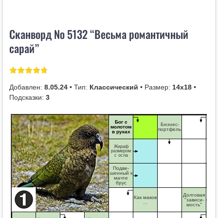
i
k
Сканворд № 5132 “Весьма романтичный
i
сарай”
Добавлен:
8.05.24
• Тип:
Классический
• Размер:
14х18
•
Подсказки:
3
Бог с
Бизнес-
Дол
молотом
портфель
не с
в руках
Жираф
размером
с осла
Подве-
Тра
шенный к
хор
мачте
асф
брус
т
Долговая
Как маков
"зависи-
...
мость"