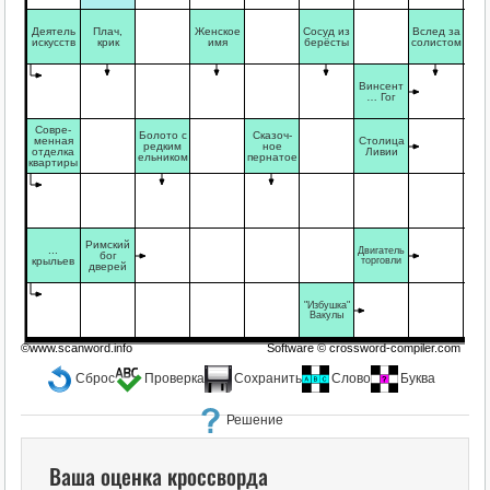
Деятель
Плач,
Женское
Сосуд из
Вслед за
искусств
крик
имя
берёсты
солистом
Винсент
… Гог
Совре-
Болото с
Сказоч-
менная
Столица
редким
ное
отделка
Ливии
ельником
пернатое
квартиры
Римский
...
Двигатель
бог
крыльев
торговли
дверей
"Избушка"
Вакулы
©www.scanword.info
Software ©
crossword-compiler.com
Сброс
Проверка
Сохранить
Слово
Буква
Решение
Ваша оценка кроссворда