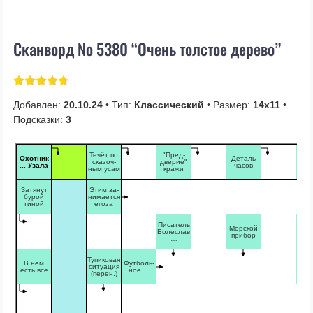
i
k
Сканворд № 5380 “Очень толстое дерево”
i
Добавлен:
20.10.24
• Тип:
Классический
• Размер:
14х11
•
Подсказки:
3
Течёт по
"Пред-
Охотник
Деталь
И Г
сказоч-
дверие"
... Узала
часов
и Дв
ным усам
кражи
Затянут
Этим за-
бурой
нимается
тиной
егоза
Писатель
Зву
Морской
Болеслав
но
прибор
…
ку
Му
Тупиковая
В нём
Футболь-
кал
ситуация
есть всё
ное ...
инс
(перен.)
м