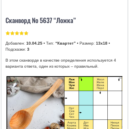
i
k
Сканворд № 5637 “Ложка”
i
Добавлен:
10.04.25
• Тип:
“Квартет”
• Размер:
13х18
•
Подсказки:
3
В этом сканворде в качестве определения используется 4
варианта ответа, один из которых – правильный.
Лаж
Жезл
И
Мэн
Желе
М
Чум
Жена
Э
Эос
Перл
Я
Орт
В
Сев
Д
Сет
Д
Чех
П
Аорта
Дот
Нинья
Кошма
Ива
Пинок
Мороз
Иса
Питон