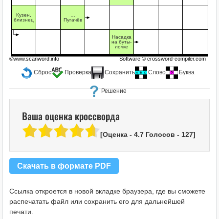
Кузен,
…
близнец
Пугачёв
Насадка
на буты-
лочке
©www.scanword.info
Software ©
crossword-compiler.com
Сброс
Проверка
Сохранить
Слово
Буква
Решение
Ваша оценка кроссворда
[Оценка -
4.7
Голосов -
127
]
Скачать в формате PDF
Ссылка откроется в новой вкладке браузера, где вы сможете
распечатать файл или сохранить его для дальнейшей
печати.