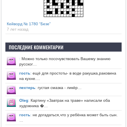
Кейворд № 1780 “Безе”
7 лет назад
ПОСЛЕДНИЕ КОММЕНТАРИИ
:
Можно только посочувствовать Вашему знанию
русског…
гость
:
ещё для простоты- в воде ракушка,раковина
на кухне.…
пехтерь
:
густая смазка - ликёр…
Оleg
:
Картину «Завтрак на траве» написали оба
художника �…
гость
:
не догадаться,что у ребёнка может быть сын.
…