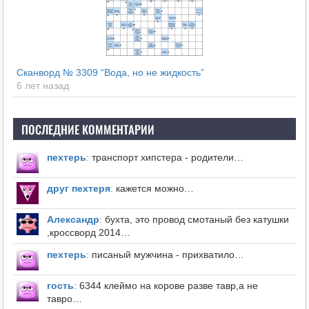
Сканворд № 3309 “Вода, но не жидкость”
6 лет назад
ПОСЛЕДНИЕ КОММЕНТАРИИ
пехтерь
:
транспорт хипстера - родители…
друг пехтеря
:
кажется можно…
Александр
:
бухта, это провод смотаный без катушки
,кроссворд 2014…
пехтерь
:
писаный мужчина - прихватило…
гость
:
6344 клеймо на корове разве тавр,а не
тавро…