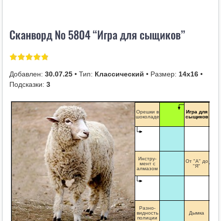
i
k
Сканворд № 5804 “Игра для сыщиков”
i
Добавлен:
30.07.25
• Тип:
Классический
• Размер:
14х16
•
Подсказки:
3
Лу
Орешки в
Игра для
гов
шоколаде
сыщиков
щ
поп
Инстру-
От "А" до
мент с
"Я"
алмазом
Разно-
видность
Дымка
полиции