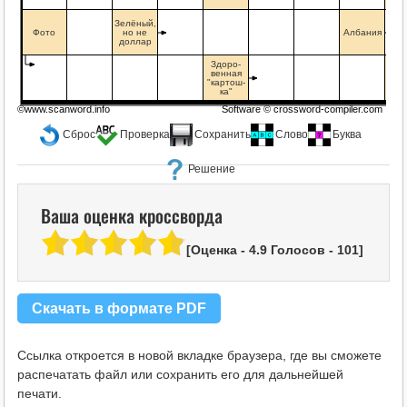
Зелёный,
Фото
но не
Албания
доллар
Здоро-
венная
Сб
"картош-
кре
ка"
©www.scanword.info
Software ©
crossword-compiler.com
Сброс
Проверка
Сохранить
Слово
Буква
Решение
Ваша оценка кроссворда
[Оценка -
4.9
Голосов -
101
]
Скачать в формате PDF
Ссылка откроется в новой вкладке браузера, где вы сможете
распечатать файл или сохранить его для дальнейшей
печати.