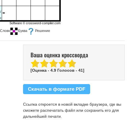
/
н
и
Software ©
crossword-compiler.com
Слово
Буква
Решение
Ваша оценка кроссворда
[Оценка -
4.9
Голосов -
41
]
Скачать в формате PDF
Ссылка откроется в новой вкладке браузера, где вы
сможете распечатать файл или сохранить его для
дальнейшей печати.