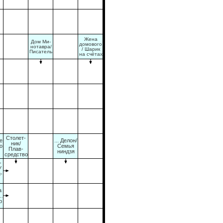
Жена
Дом Ми-
домового
нотавра/
/ Шарик
Писатель
на счётах
Столет-
е
... Делон/
ник/
о
Семья
Плав-
ниндзя
средство
-
У
-
а
 …
р