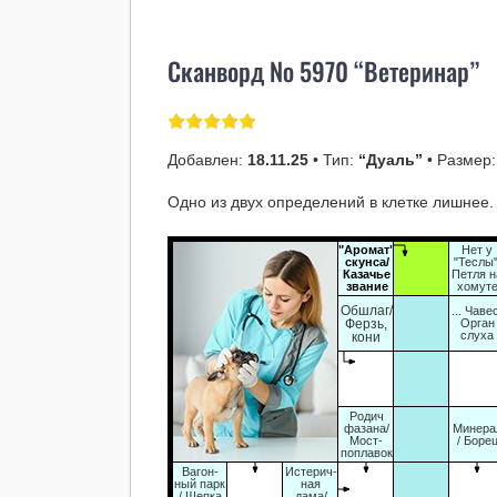
Сканворд № 5970 “Ветеринар”
Добавлен:
18.11.25
• Тип:
“Дуаль”
• Размер
Одно из двух определений в клетке лишнее.
"Аромат"
Нет у
скунса/
"Теслы"
Казачье
Петля н
звание
хомут
Обшлаг/
... Чаве
Ферзь,
Орган
слуха
кони
Родич
фазана/
Минера
Мост-
/ Боре
поплавок
Вагон-
Истерич-
ный парк
ная
/ Щепка
дама/