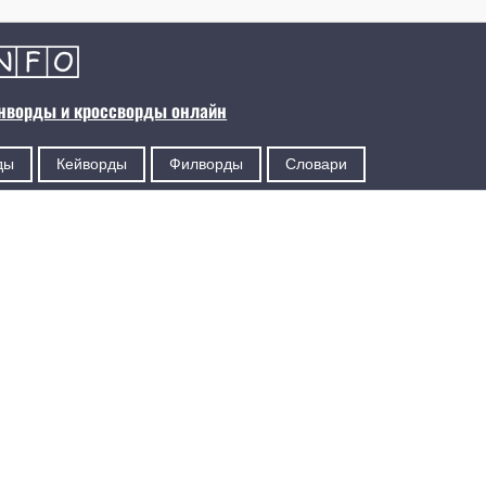
анворды и кроссворды онлайн
ды
Кейворды
Филворды
Словари