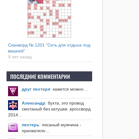
Сканворд № 1201 “Сеть для отдыха под
вишней”
9 лет назад
ПОСЛЕДНИЕ КОММЕНТАРИИ
друг пехтеря
:
кажется можно…
Александр
:
бухта, это провод
смотаный без катушки ,кроссворд
2014…
пехтерь
:
писаный мужчина -
прихватило…