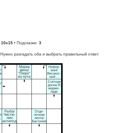
:
10х15
• Подсказки:
3
 Нужно разгадать оба и выбрать правильный ответ.
Марка
Нефор-
/
вина/
мал/
а
"Пюре"
Високос-
е
из нута
ный ...
Счётная
с/
доска/ В
марме-
ладе
Рыба/
Отде-
л
Чистю-
лочная
ц
лин
лента/
антипод
Бастилия