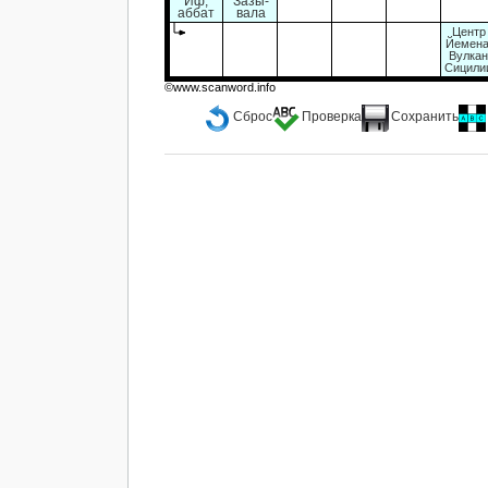
Иф,
Зазы-
аббат
вала
Центр
Йемена
Вулка
Сицили
©www.scanword.info
Сброс
Проверка
Сохранить