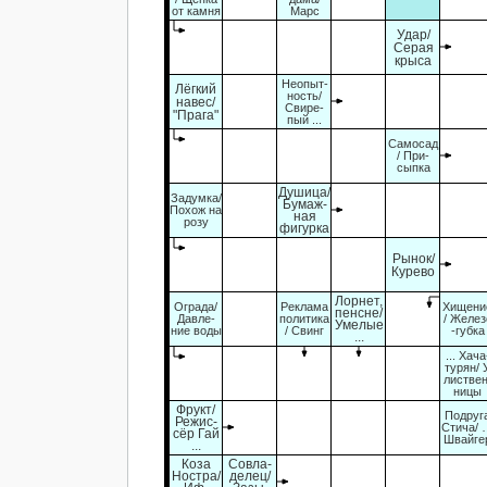
от камня
Марс
Удар/
Серая
крыса
Неопыт-
Лёгкий
ность/
навес/
Свире-
"Прага"
пый ...
Самосад
/ При-
сыпка
Душица/
Задумка/
Бумаж-
Похож на
ная
розу
фигурка
Рынок/
Курево
Лорнет,
Ограда/
Реклама
Хищени
пенсне/
Давле-
политика
/ Желез
Умелые
ние воды
/ Свинг
-губка
...
... Хача
турян/ 
листвен
ницы
Фрукт/
Подруг
Режис-
Стича/
сёр Гай
Швайге
...
Коза
Совла-
Ностра/
делец/