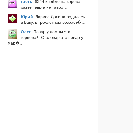
гость
:
6344 клеймо на корове
разве тавр,а не тавро…
Юрий
:
Лариса Долина родилась
в Баку, в трёхлетнем возраст�…
Олег
:
Повар у домны это
горновой. Сталевар это повар у
мар�…