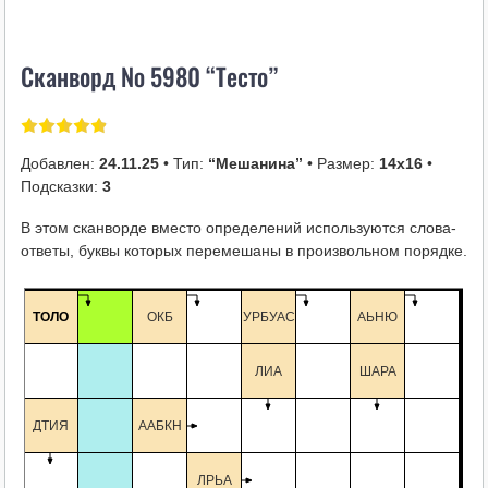
i
k
Сканворд № 5980 “Тесто”
i
Добавлен:
24.11.25
• Тип:
“Мешанина”
• Размер:
14х16
•
Подсказки:
3
В этом сканворде вместо определений используются слова-
ответы, буквы которых перемешаны в произвольном порядке.
ЛОС
ТОЛО
ОКБ
УРБУАС
АЬНЮ
ЛИА
ШАРА
УД
ДТИЯ
ААБКН
ЛРЬА