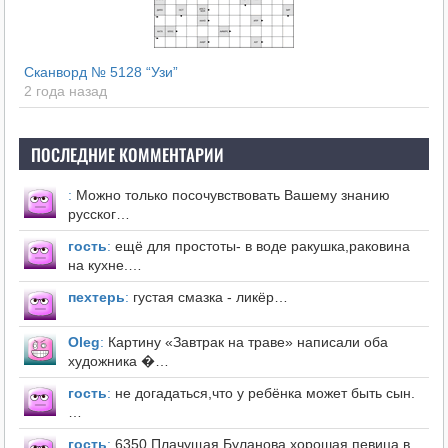
Сканворд № 5128 “Узи”
2 года назад
ПОСЛЕДНИЕ КОММЕНТАРИИ
:
Можно только посочувствовать Вашему знанию
русског…
гость
:
ещё для простоты- в воде ракушка,раковина
на кухне.…
пехтерь
:
густая смазка - ликёр…
Оleg
:
Картину «Завтрак на траве» написали оба
художника �…
гость
:
не догадаться,что у ребёнка может быть сын.
…
гость
:
6350 Плачущая.Буланова хорошая певица,в