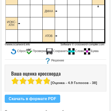
ДМАА
ИОКС-
АТН
АТОВ
©www.scanword.info
Software ©
crossword-compiler.com
Сброс
Проверка
Сохранить
Слово
Буква
Решение
Ваша оценка кроссворда
[Оценка -
4.9
Голосов -
38
]
Скачать в формате PDF