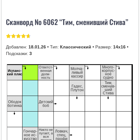
i
k
Сканворд № 6062 “Тим, сменивший Стива”
i
Добавлен:
18.01.26
• Тип:
Классический
• Размер:
14х16
•
Подсказки:
3
Ответст-
Много-
Молча-
рия
Испанс-
венная
корпус-
лку
ливый
кий пляс
долж-
ное
еве
кассир
ность
судно
Тим,
Гадес,
сменив-
Плутон
ший
Стива
ятие
Ободок
Детский
 по
ботинка
боб
ии”
Никто не
Гончар-
Ловкач,
чая
пугает, а
ное ис-
спец,
ца
вся
кусство
профи