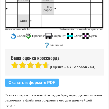
йс-
… Жи-
оже-
рардо
ье
Фото
©www.scanword.info
Software ©
crossword-compiler.com
Сброс
Проверка
Сохранить
Слово
Буква
Решение
Ваша оценка кроссворда
[Оценка -
4.7
Голосов -
64
]
Скачать в формате PDF
Ссылка откроется в новой вкладке браузера, где вы сможете
распечатать файл или сохранить его для дальнейшей
печати.