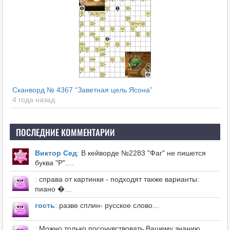
Сканворд № 4367 “Заветная цель Ясона”
4 года назад
ПОСЛЕДНИЕ КОММЕНТАРИИ
Виктор Сед
:
В кейворде №2283 "Фаг" не пишется
буква "Р".…
:
справа от картинки - подходят также варианты:
пиано �…
гость
:
разве сплин- русское слово…
:
Можно только посочувствовать Вашему знанию