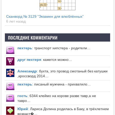
Сканворд № 3129 “Экзамен для влюблённых”
6 лет назад
ПОСЛЕДНИЕ КОММЕНТАРИИ
пехтерь
:
транспорт хипстера - родители…
друг пехтеря
:
кажется можно…
Александр
:
бухта, это провод смотаный без катушки
,кроссворд 2014…
пехтерь
:
писаный мужчина - прихватило…
гость
:
6344 клеймо на корове разве тавр,а не
тавро…
Юрий
:
Лариса Долина родилась в Баку, в трёхлетнем
возраст�…