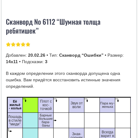
i
k
Сканворд № 6112 “Шумная толща
i
ребятишек”
Добавлен:
20.02.26
• Тип:
Сканворд “Ошибки”
• Размер:
14х11
• Подсказки:
3
В каждом определении этого сканворда допущена одна
ошибка. Вам придётся восстановить истинные значения
определений.
Плот с
Её
Звук от
Пт
Пара му-
жильё
кос-
воли
женька
ко
- колья
точкой
Барные
Лошадь
большие
в стиле
бара-
“миди”
баны
Всегда
Знак-
То
варит в
сорняк
рав