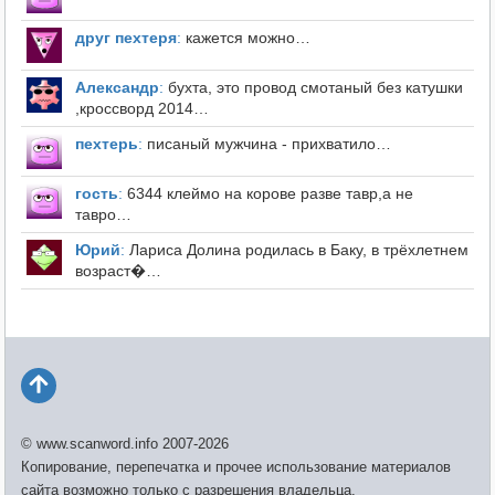
друг пехтеря
:
кажется можно…
Александр
:
бухта, это провод смотаный без катушки
,кроссворд 2014…
пехтерь
:
писаный мужчина - прихватило…
гость
:
6344 клеймо на корове разве тавр,а не
тавро…
Юрий
:
Лариса Долина родилась в Баку, в трёхлетнем
возраст�…
© www.scanword.info 2007-2026
Копирование, перепечатка и прочее использование материалов
сайта возможно только с разрешения владельца.