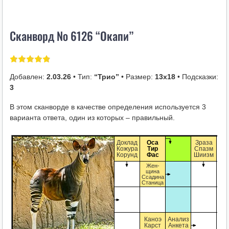
i
k
Сканворд № 6126 “Окапи”
i
Добавлен:
2.03.26
• Тип:
“Трио”
• Размер:
13х18
• Подсказки:
3
В этом сканворде в качестве определения используется 3
варианта ответа, один из которых – правильный.
Доклад
Оса
Зраза
Кожура
Тир
Спазм
Корунд
Фас
Шиизм
Жен-
щина
Ссадина
Станица
Каноэ
Анализ
Карст
Анкета