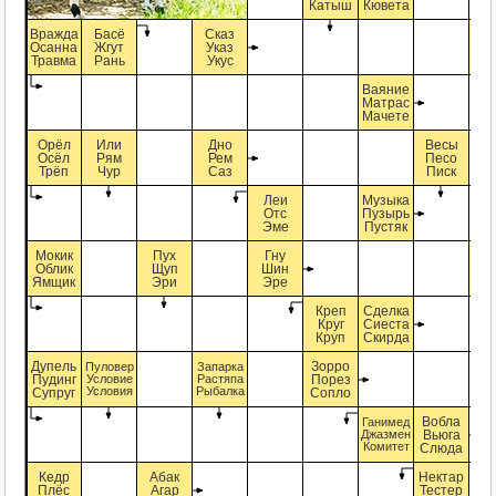
Катыш
Кювета
Вражда
Басё
Сказ
А
Осанна
Жгут
Указ
В
Травма
Рань
Укус
Д
Ваяние
Матрас
Мачете
Орёл
Или
Дно
Весы
Осёл
Рям
Рем
Песо
Трёп
Чур
Саз
Писк
Леи
Музыка
Отс
Пузырь
Эме
Пустяк
Мокик
Пух
Гну
Ир
Облик
Щуп
Шин
Ка
Ямщик
Эри
Эре
Ор
Креп
Сделка
Круг
Сиеста
Круп
Скирда
Дупель
Зорро
Пуловер
Запарка
Пудинг
Условие
Растяпа
Порез
Условия
Рыбалка
Супруг
Сопло
Вобла
Ганимед
Джазмен
Вьюга
Комитет
Слюда
Кедр
Абак
Нектар
Плёс
Агар
Тестер