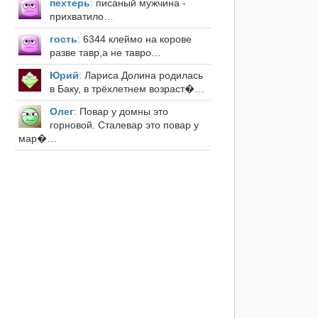
пехтерь
:
писаный мужчина -
прихватило…
гость
:
6344 клеймо на корове
разве тавр,а не тавро…
Юрий
:
Лариса Долина родилась
в Баку, в трёхлетнем возраст�…
Олег
:
Повар у домны это
горновой. Сталевар это повар у
мар�…