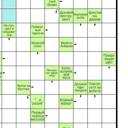
ский
бандит
Духовой
Крестик
Карповая
инстру-
на
рыба
мент
дереве
Не пус-
Поймен-
кает в
ные
общежи-
заросли
тие
Мужской
Валюта
голос
Албании
ы
Прида-
е
ющая
цвет
Коло-
Пионерс-
кольчик
и
кая здрав-
для
ница
е
носа
-
Плетёт
Деловое
Лютня на
ядро
сети на
Востоке
Лондона
добычу
"... и
Водный
разум"
курорт
Первый
период
мезозоя