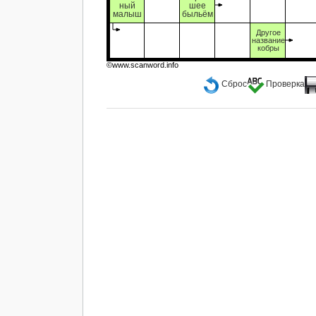
ный
шее
малыш
быльём
Другое
название
кобры
©www.scanword.info
Сброс
Проверка