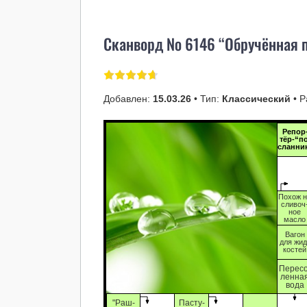
Сканворд № 6146 “Обручённая 
Добавлен:
15.03.26
• Тип:
Классический
• Р
Репор
тёр-“п
сланни
Похож 
сливоч
ное
масло
Вагон
для жид
костей
Пересо
ленна
вода
"Раш-
Пасту-