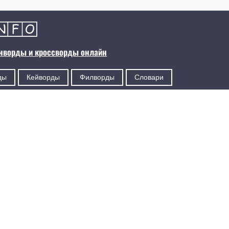
анворды и кроссворды онлайн
ды
Кейворды
Филворды
Словари