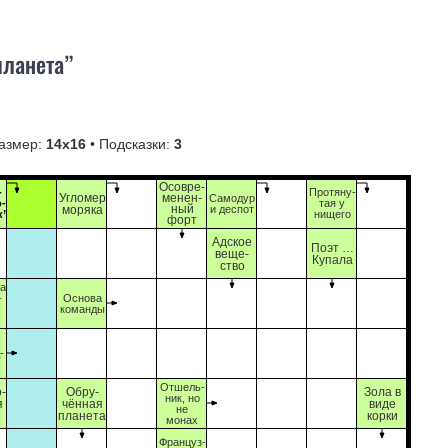
планета”
азмер:
14х16
• Подсказки:
3
Осовре-
-
Протяну-
Угломер
менен-
Самодур
о-
тая у
моряка
ный
и деспот
к”
нищего
форт
Адское
Поэт …
веще-
Купала
ство
на
-
Основа
команды
-
Отшель-
-
Обру-
Зола в
ник, но
я
чённая
виде
не
планета
корки
монах
Француз-