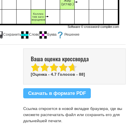
Жир
(устар.)
Коллек-
тив заго-
ворщиков
Software ©
crossword-compiler.com
Сохранить
Слово
Буква
Решение
Ваша оценка кроссворда
[Оценка -
4.7
Голосов -
88
]
Скачать в формате PDF
Ссылка откроется в новой вкладке браузера, где вы
сможете распечатать файл или сохранить его для
дальнейшей печати.