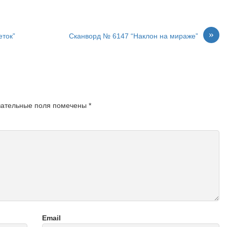
»
еток”
Сканворд № 6147 “Наклон на мираже”
зательные поля помечены
*
Email