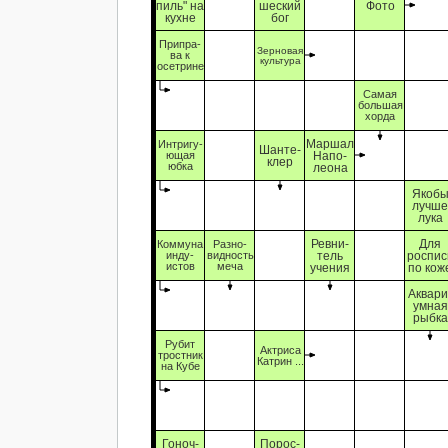
пиль" на
шеский
Фото
кухне
бог
Припра-
Зерновая
ва к
культура
осетрине
Самая
большая
хорда
Маршал
Интригу-
Шанте-
ющая
Напо-
клер
юбка
леона
Якоб
лучш
лука
Ревни-
Для
Коммуна
Разно-
инду-
видность
тель
роспис
истов
меча
учения
по кож
Аквари
умная
рыбка
Рубит
Актриса
тростник
Катрин ...
на Кубе
Гоноч-
Порос-