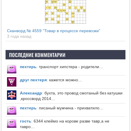
Сканворд № 4559 “Товар в процессе перевозки”
3 года назад
ПОСЛЕДНИЕ КОММЕНТАРИИ
пехтерь
:
транспорт хипстера - родители…
друг пехтеря
:
кажется можно…
Александр
:
бухта, это провод смотаный без катушки
,кроссворд 2014…
пехтерь
:
писаный мужчина - прихватило…
гость
:
6344 клеймо на корове разве тавр,а не
тавро…