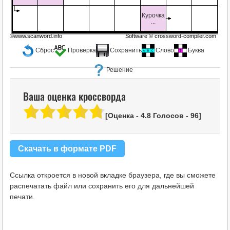
Курочка
...
©www.scanword.info
Software ©
crossword-compiler.com
Сброс
Проверка
Сохранить
Слово
Буква
Решение
Ваша оценка кроссворда
[Оценка -
4.8
Голосов -
96
]
Скачать в формате PDF
Ссылка откроется в новой вкладке браузера, где вы сможете
распечатать файл или сохранить его для дальнейшей
печати.