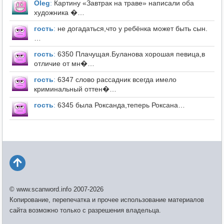
Оleg
:
Картину «Завтрак на траве» написали оба
художника �…
гость
:
не догадаться,что у ребёнка может быть сын.
…
гость
:
6350 Плачущая.Буланова хорошая певица,в
отличие от мн�…
гость
:
6347 слово рассадник всегда имело
криминальный оттен�…
гость
:
6345 была Роксанда,теперь Роксана…
© www.scanword.info 2007-2026
Копирование, перепечатка и прочее использование материалов
сайта возможно только с разрешения владельца.