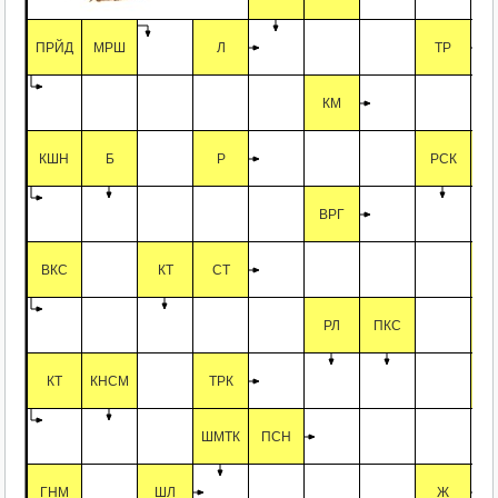
ПРЙД
МРШ
Л
ТР
КМ
КШН
Б
Р
РСК
ВРГ
ВКС
КТ
СТ
РЛ
ПКС
КТ
КНСМ
ТРК
ШМТК
ПСН
ГНМ
ШЛ
Ж