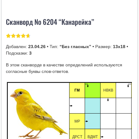
i
k
Сканворд № 6204 “Канарейка”
i
Добавлен:
23.04.26
• Тип:
“Без гласных”
• Размер:
13х18
•
Подсказки:
3
В этом сканворде в качестве определений используются
согласные буквы слов-ответов.
ГМ
НВКВ
МР
ДРСТ
ВДМТ