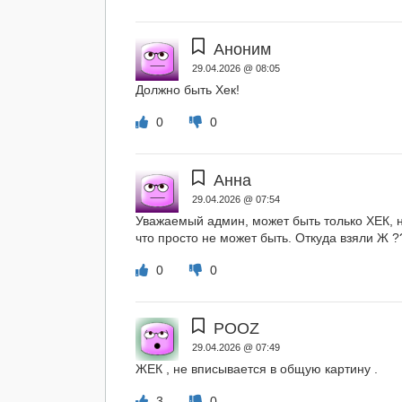
Аноним
29.04.2026 @ 08:05
Должно быть Хек!
0
0
Анна
29.04.2026 @ 07:54
Уважаемый админ, может быть только ХЕК, 
что просто не может быть. Откуда взяли Ж 
0
0
POOZ
29.04.2026 @ 07:49
ЖЕК , не вписывается в общую картину .
3
0