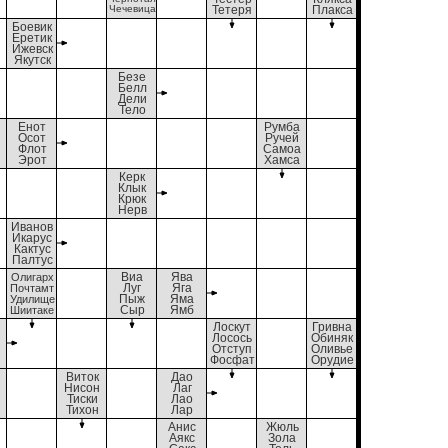
Чечевица
Тетеря
Плакса
Боевик
Еретик
Ижевск
Якутск
Безе
Белл
Дели
Тело
Енот
Румба
Осот
Ручей
Флот
Самоа
Эрот
Хамса
Керк
Клык
Крюк
Нерв
Иванов
Икарус
Кактус
Палтус
Олигарх
Виа
Ява
Почтамт
Луг
Яга
Удилище
Пыж
Яма
Шиитаке
Сыр
Ямб
Лоскут
Гривна
Лосось
Обиняк
Отступ
Оливье
Фосфат
Орудие
Виток
Дао
Нисон
Лаг
Тиски
Лао
Тихон
Лар
Анис
Жюль
Аякс
Зола