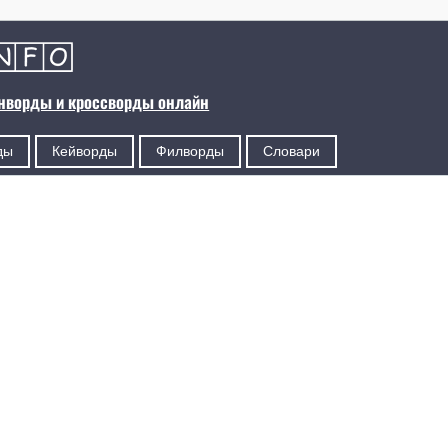
анворды и кроссворды онлайн
ды
Кейворды
Филворды
Словари