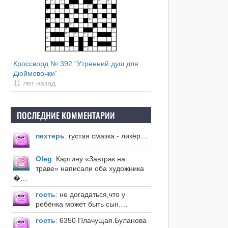
Кроссворд № 392 “Утренний душ для
Дюймовочки”
11 лет назад
ПОСЛЕДНИЕ КОММЕНТАРИИ
пехтерь
:
густая смазка - ликёр…
Оleg
:
Картину «Завтрак на
траве» написали оба художника
�…
гость
:
не догадаться,что у
ребёнка может быть сын.…
гость
:
6350 Плачущая.Буланова