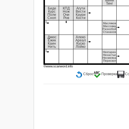
Мини
Тинг
Биде
КПД
Агути
Курс
Нож
Вести
Поле
Очи
Каури
Сноп
Ров
Кости
Масляков
Массовка
Разнобой
Стаханов
Джюс
Алеко
Ёжик
Ареал
Каин
Куско
Нить
Лойко
Нектарин
Ненастье
Несмеяна
Перископ
©www.scanword.info
Сброс
Проверка
С