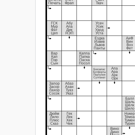
Печать
Фрап
Ткач
ГСК
Абу
Усач
Мур
Апа
Усик
Фат
Дик
Удод
Цеп
НЭП
Уста
Ездка
АиФ
Извив
Вин
Львов
Воз
Панты
Фет
Вар
Каппа
Кап
Папка
Пэр
Пасха
Сын
Посол
Апа
Боезапас
Ара
Ботфорты
Портупея
Арк
Султанат
Орк
Запор
Абаз
Засор
Азан
Лахор
Туаз
Сосок
Указ
Балл
Шаль
Шёлк
Шило
Дюйм
Гек
Нукер
Лило
Лек
Темза
Плюс
Хек
Тумен
Сказ
Чек
Турин
Вино
Дино