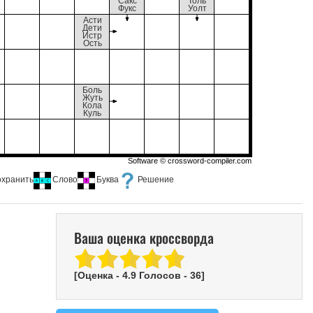
Сакс
Толь
Фукс
Уолт
Асти
Дети
Истр
Ость
Боль
Жуть
Кола
Куль
Software ©
crossword-compiler.com
охранить
Слово
Буква
Решение
Ваша оценка кроссворда
[Оценка -
4.9
Голосов -
36
]