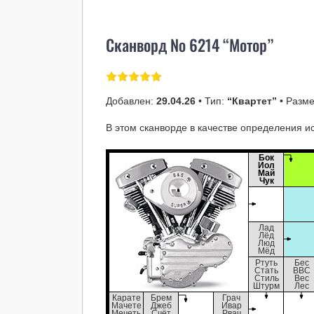
Сканворд № 6214 “Мотор”
Добавлен:
29.04.26
• Тип:
“Квартет”
• Разм
В этом сканворде в качестве определения ис
Бок
Иол
Май
Чук
Лад
Лёд
Люд
Мёд
Ртуть
Бес
Стать
ВВС
Стиль
Вес
Штурм
Лес
Карате
Брем
Грач
Мачете
Джеб
Ивар
Мечеть
Счёт
Рвач