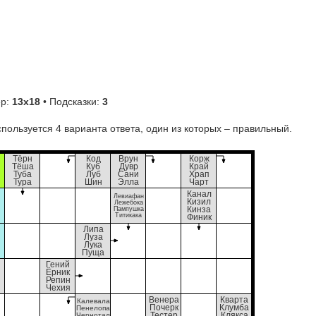
ер:
13х18
• Подсказки:
3
пользуется 4 варианта ответа, один из которых – правильный.
Тёрн
Код
Врун
Корж
Тёша
Куб
Дувр
Край
Туба
Луб
Сани
Храп
Тура
Шин
Элла
Чарт
Канал
Левиафан
Кизил
Лежебока
Пампушка
Кинза
Титикака
Финик
Липа
Луза
Лука
Пуща
Гений
Ёрник
Репин
Чехия
Венера
Кварта
Калевала
Почерк
Клумба
Пенелопа
Чернотал
Тестер
Клякса