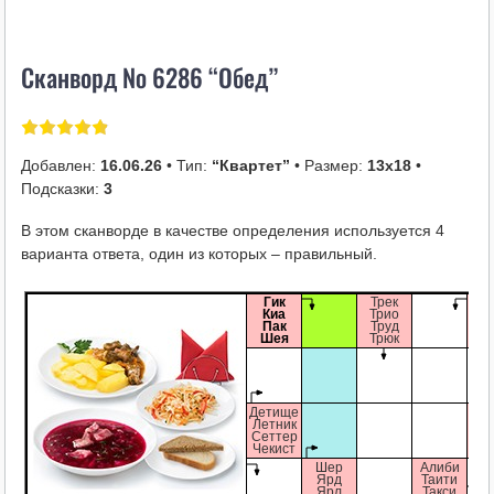
i
k
Сканворд № 6286 “Обед”
i
Добавлен:
16.06.26
• Тип:
“Квартет”
• Размер:
13х18
•
Подсказки:
3
В этом сканворде в качестве определения используется 4
варианта ответа, один из которых – правильный.
Гик
Трек
К
Киа
Трио
Т
Пак
Труд
Ч
Шея
Трюк
Э
Детище
Ж
Летник
К
Сеттер
П
Чекист
Э
Шер
Алиби
Ярд
Таити
Ярл
Такси