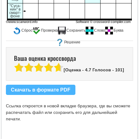
"Суса-
нин" в
смарт-
фоне
©www.scanword.info
Software ©
crossword-compiler.com
Сброс
Проверка
Сохранить
Слово
Буква
Решение
Ваша оценка кроссворда
[Оценка -
4.7
Голосов -
101
]
Скачать в формате PDF
Ссылка откроется в новой вкладке браузера, где вы сможете
распечатать файл или сохранить его для дальнейшей
печати.