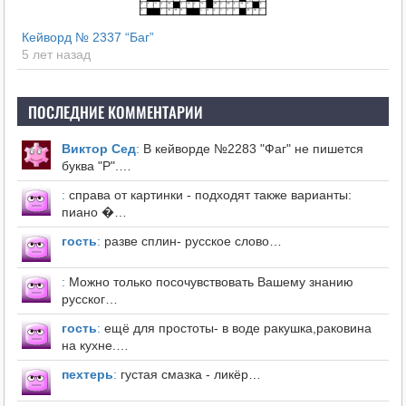
Кейворд № 2337 “Баг”
5 лет назад
ПОСЛЕДНИЕ КОММЕНТАРИИ
Виктор Сед
:
В кейворде №2283 "Фаг" не пишется
буква "Р".…
:
справа от картинки - подходят также варианты:
пиано �…
гость
:
разве сплин- русское слово…
:
Можно только посочувствовать Вашему знанию
русског…
гость
:
ещё для простоты- в воде ракушка,раковина
на кухне.…
пехтерь
:
густая смазка - ликёр…