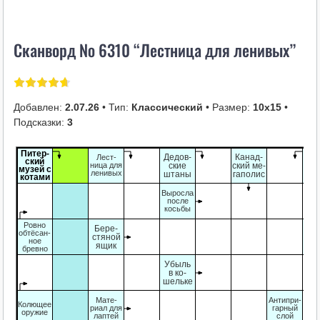
i
k
Сканворд № 6310 “Лестница для ленивых”
i
Добавлен:
2.07.26
• Тип:
Классический
• Размер:
10х15
•
Подсказки:
3
Питер-
Дедов-
Канад-
Лест-
ский
Сне
ница для
ские
ский ме-
музей с
"л
ленивых
штаны
гаполис
котами
Выросла
после
косьбы
Ровно
Бере-
Ос
обтёсан-
стяной
ное
Го
ящик
бревно
Убыль
в ко-
шельке
Мате-
Антипри-
Колющее
риал для
гарный
оружие
лаптей
слой