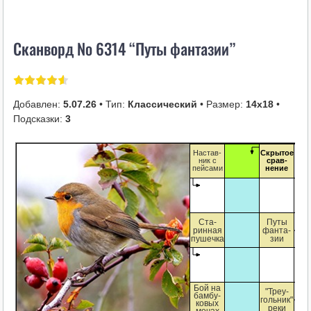
i
k
Сканворд № 6314 “Путы фантазии”
i
Добавлен:
5.07.26
• Тип:
Классический
• Размер:
14х18
•
Подсказки:
3
Настав-
Скрытое
ник с
срав-
пейсами
нение
Ста-
Путы
ринная
фанта-
пушечка
зии
Бой на
"Треу-
бамбу-
гольник"
ковых
реки