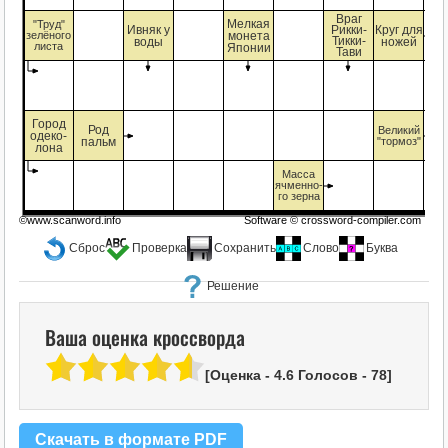
Враг
Мелкая
"Труд"
Ивняк у
Круг для
Рикки-
зелёного
монета
воды
Тикки-
ножей
листа
Японии
Тави
Город
Род
Великий
одеко-
пальм
"тормоз"
лона
Масса
ячменно-
го зерна
©www.scanword.info
Software ©
crossword-compiler.com
Сброс
Проверка
Сохранить
Слово
Буква
Решение
Ваша оценка кроссворда
[Оценка -
4.6
Голосов -
78
]
Скачать в формате PDF