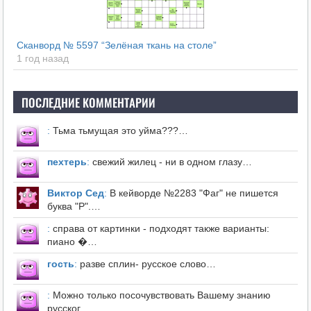
Сканворд № 5597 “Зелёная ткань на столе”
1 год назад
ПОСЛЕДНИЕ КОММЕНТАРИИ
:
Тьма тьмущая это уйма???…
пехтерь
:
свежий жилец - ни в одном глазу…
Виктор Сед
:
В кейворде №2283 "Фаг" не пишется
буква "Р".…
:
справа от картинки - подходят также варианты:
пиано �…
гость
:
разве сплин- русское слово…
:
Можно только посочувствовать Вашему знанию
русског…