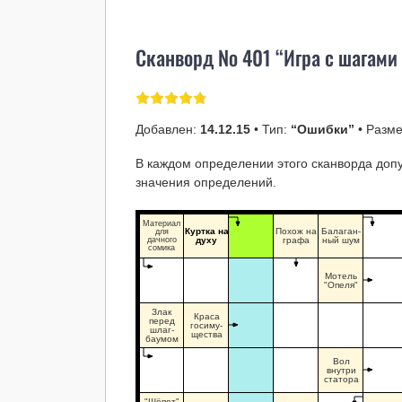
Сканворд № 401 “Игра с шагами
Добавлен:
14.12.15
• Тип:
“Ошибки”
• Разм
В каждом определении этого сканворда доп
значения определений.
Материал
Куртка на
Похож на
Балаган-
для
дачного
духу
графа
ный шум
сомика
Мотель
"Опеля"
Злак
Краса
перед
госиму-
шлаг-
щества
баумом
Вол
внутри
статора
"Шёпот"