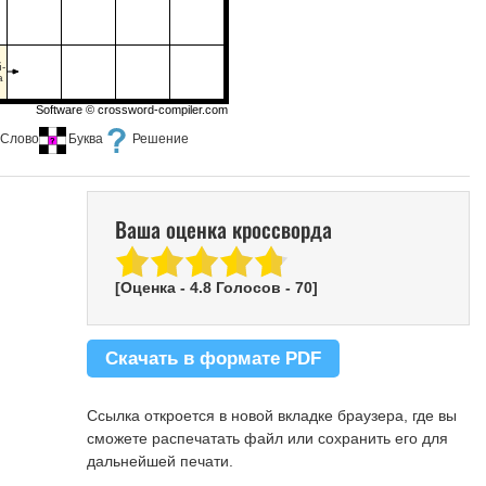
-
а
Software ©
crossword-compiler.com
Слово
Буква
Решение
Ваша оценка кроссворда
[Оценка -
4.8
Голосов -
70
]
Скачать в формате PDF
Ссылка откроется в новой вкладке браузера, где вы
сможете распечатать файл или сохранить его для
дальнейшей печати.