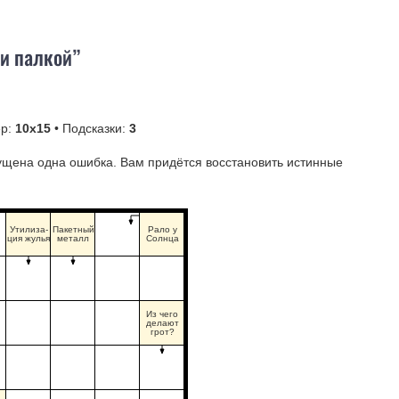
 и палкой”
ер:
10х15
• Подсказки:
3
ущена одна ошибка. Вам придётся восстановить истинные
Утилиза-
Пакетный
Рало у
ция жулья
металл
Солнца
Из чего
делают
грот?