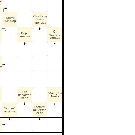
е
-
Крымская
Пушеч-
мачта
ный жар
пионера
От
Вера
-
частого
длины
сердца
ка
Его
"Доход" в
подают в
Мекку
паре
Геомет-
"Кушак"
рическое
из аула
село
я