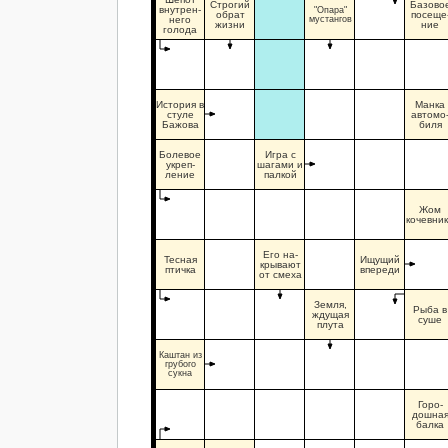
Строгий
Базово
внутрен-
"Опара"
обрат
посеще
него
мустангов
жизни
ние
голода
История в
Манка
стуле
автомо
Бажова
биля
Болевое
Игра с
укреп-
шагами и
ление
палкой
Жом
кочевни
Его на-
Тесная
Ищущий
крывают
птичка
впереди
от смеха
Земля,
Рыба в
ждущая
суше
плута
Каштан из
грубого
сукна
Горо-
дошна
балка