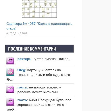
Сканворд № 4057 “Карта в одиннадцать
очков”
4 года назад
ПОСЛЕДНИЕ КОММЕНТАРИИ
пехтерь
:
густая смазка - ликёр…
Оleg
:
Картину «Завтрак на
траве» написали оба художника
�…
гость
:
не догадаться,что у
ребёнка может быть сын.…
гость
:
6350 Плачущая.Буланова
хорошая певица,в отличие от
мн�…