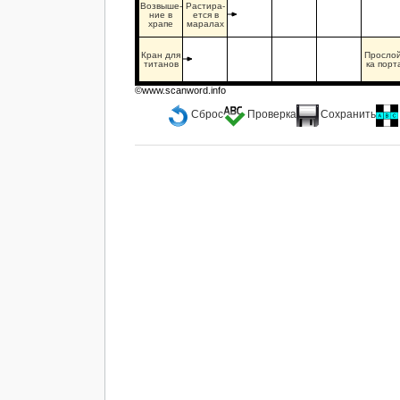
Возвыше-
Растира-
ние в
ется в
храпе
маралах
Кран для
Прослой
титанов
ка порт
©www.scanword.info
Сброс
Проверка
Сохранить