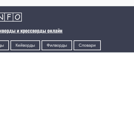
анворды и кроссворды онлайн
ды
Кейворды
Филворды
Словари