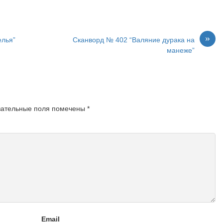
»
елья”
Сканворд № 402 “Валяние дурака на
манеже”
зательные поля помечены
*
Email