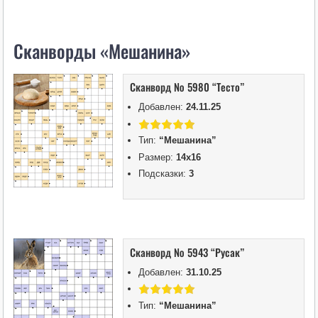
i
k
Сканворды «Мешанина»
i
Сканворд № 5980 “Тесто”
Добавлен:
24.11.25
Тип:
“Мешанина”
Размер:
14х16
Подсказки:
3
Сканворд № 5943 “Русак”
Добавлен:
31.10.25
Тип:
“Мешанина”