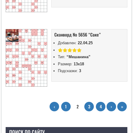
Сканворд № 5656 “Саке”
Добавлен:
22.04.25
Тип:
“Мешанина”
Размер:
13х18
Подсказки:
3
‹
1
2
3
4
›
»
ПОИСК ПО САЙТУ