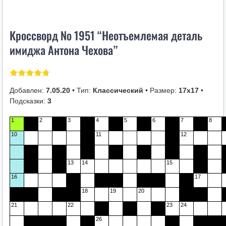
i
k
Кроссворд № 1951 “Неотъемлемая деталь
i
имиджа Антона Чехова”
Добавлен:
7.05.20
• Тип:
Классический
• Размер:
17х17
•
Подсказки:
3
1
2
3
4
5
6
7
8
10
11
12
13
14
15
16
17
18
19
20
21
22
23
24
26