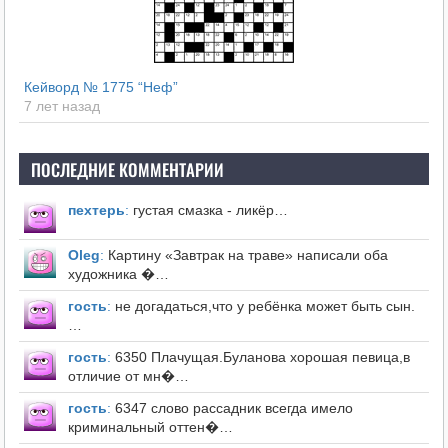
Кейворд № 1775 “Неф”
7 лет назад
ПОСЛЕДНИЕ КОММЕНТАРИИ
пехтерь
:
густая смазка - ликёр…
Оleg
:
Картину «Завтрак на траве» написали оба
художника �…
гость
:
не догадаться,что у ребёнка может быть сын.
…
гость
:
6350 Плачущая.Буланова хорошая певица,в
отличие от мн�…
гость
:
6347 слово рассадник всегда имело
криминальный оттен�…