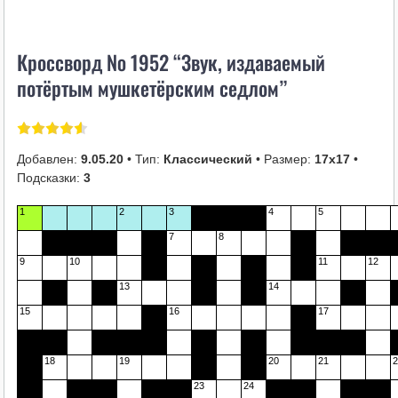
i
k
Кроссворд № 1952 “Звук, издаваемый
i
потёртым мушкетёрским седлом”
Добавлен:
9.05.20
• Тип:
Классический
• Размер:
17х17
•
Подсказки:
3
1
2
3
4
5
7
8
9
10
11
12
13
14
15
16
17
18
19
20
21
2
23
24