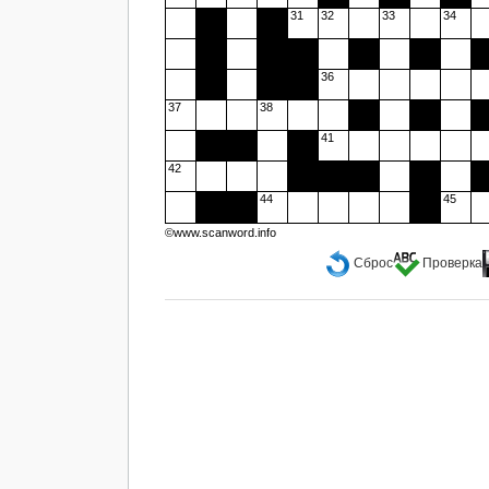
31
32
33
34
36
37
38
41
42
44
45
©www.scanword.info
Сброс
Проверка