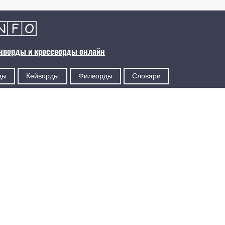
анворды и кроссворды онлайн
ды
Кейворды
Филворды
Словари