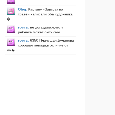
Оleg
:
Картину «Завтрак на
траве» написали оба художника
�…
гость
:
не догадаться,что у
ребёнка может быть сын.…
гость
:
6350 Плачущая.Буланова
хорошая певица,в отличие от
мн�…