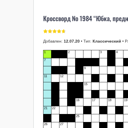
Кроссворд № 1984 “Юбка, пред
Добавлен:
12.07.20
• Тип:
Классический
• Р
1
2
3
4
7
9
11
12
15
16
17
18
19
21
22
25
26
27