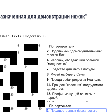
назначенная для демонстрации ножек”
азмер:
17х17
• Подсказки:
3
5
6
По горизонтали
2.
Подопечный "домомучительницы"
8
фрекен Бок.
10
4.
Человек, обладающий большой
"мощностью".
13
14
7.
Средство для мытья посуды.
8.
Музей на берегу Сены.
9.
Порода собак родом из Неаполя.
11.
Процесс "спасения" подсудимого
20
адвокатом.
13.
Профи, машущий веником в
23
24
парной.
15.
Генератор свежих идей.
По вертикали
16.
Близость по месту жительства.
28
29
30
1.
Предшественник бразильского