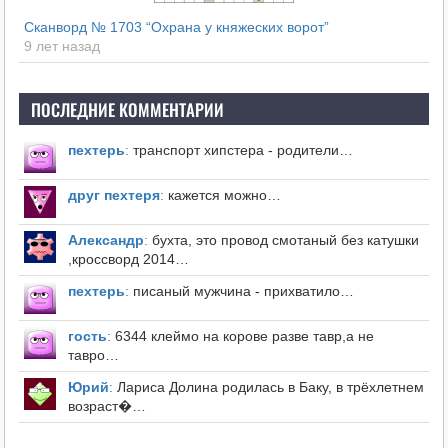
Сканворд № 1703 “Охрана у княжеских ворот”
9 лет назад
ПОСЛЕДНИЕ КОММЕНТАРИИ
пехтерь
:
транспорт хипстера - родители…
друг пехтеря
:
кажется можно…
Александр
:
бухта, это провод смотаный без катушки
,кроссворд 2014…
пехтерь
:
писаный мужчина - прихватило…
гость
:
6344 клеймо на корове разве тавр,а не
тавро…
Юрий
:
Лариса Долина родилась в Баку, в трёхлетнем
возраст�…