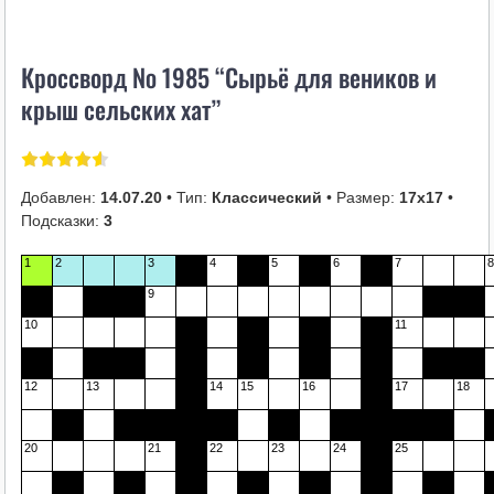
i
k
Кроссворд № 1985 “Сырьё для веников и
i
крыш сельских хат”
Добавлен:
14.07.20
• Тип:
Классический
• Размер:
17х17
•
Подсказки:
3
1
2
3
4
5
6
7
8
9
10
11
12
13
14
15
16
17
18
20
21
22
23
24
25