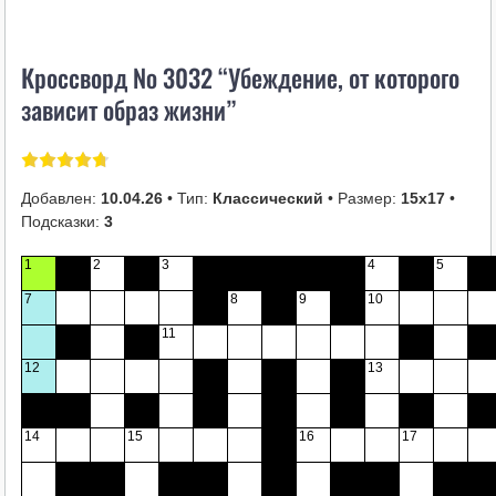
i
k
Кроссворд № 3032 “Убеждение, от которого
i
зависит образ жизни”
Добавлен:
10.04.26
• Тип:
Классический
• Размер:
15х17
•
Подсказки:
3
1
2
3
4
5
7
8
9
10
11
12
13
14
15
16
17