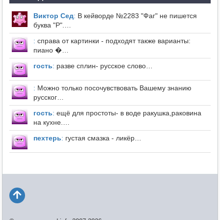
Виктор Сед
:
В кейворде №2283 "Фаг" не пишется
буква "Р".…
:
справа от картинки - подходят также варианты:
пиано �…
гость
:
разве сплин- русское слово…
:
Можно только посочувствовать Вашему знанию
русског…
гость
:
ещё для простоты- в воде ракушка,раковина
на кухне.…
пехтерь
:
густая смазка - ликёр…