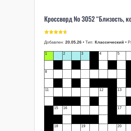
Кроссворд № 3052 “Близость, ко
Добавлен:
20.05.26
• Тип:
Классический
• Р
1
2
3
4
5
8
11
12
13
15
16
17
18
19
20