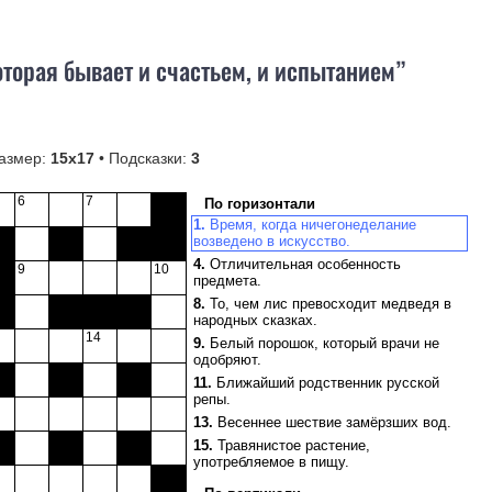
торая бывает и счастьем, и испытанием”
азмер:
15х17
• Подсказки:
3
6
7
По горизонтали
1.
Время, когда ничегонеделание
возведено в искусство.
4.
Отличительная особенность
9
10
предмета.
8.
То, чем лис превосходит медведя в
народных сказках.
14
9.
Белый порошок, который врачи не
одобряют.
11.
Ближайший родственник русской
репы.
13.
Весеннее шествие замёрзших вод.
15.
Травянистое растение,
употребляемое в пищу.
17.
Дорожный спутник странника.