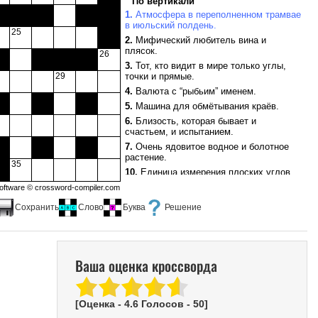
По вертикали
18.
Состояние, при котором даже
1.
Атмосфера в переполненном трамвае
оптимист молчит.
в июльский полдень.
25
22.
Нейтрализующее яд лекарство.
2.
Мифический любитель вина и
24.
плясок.
Покрытие, к которому ничего не
26
прилипает.
3.
Тот, кто видит в мире только углы,
29
27.
точки и прямые.
Созвездие, включающее в себя
Арктур.
4.
Валюта с “рыбьим” именем.
28.
Факт существования чего-либо,
5.
Машина для обмётывания краёв.
который трудно отрицать.
6.
Близость, которая бывает и
30.
Цилиндрический футляр для
счастьем, и испытанием.
чертежей.
7.
Очень ядовитое водное и болотное
32.
Наука, изучающая древние
растение.
сказания.
35
10.
Единица измерения плоских углов.
34.
Деревянное укрепление, в котором
12.
Фотография, предназначенная для
oftware ©
crossword-compiler.com
сражаются герои вестернов.
“сквозного” просмотра.
35.
Спринт для спортсменов, но не
Сохранить
Слово
Буква
Решение
14.
Дурное наследие одного из сыновей
бегунов.
Ноя.
16.
Красивое кресло с тяжёлыми
обязательствами в комплекте.
Ваша оценка кроссворда
19.
Молодая арктическая лиса.
20.
Металлический кружок с
символическим значением.
[Оценка -
4.6
Голосов -
50
]
21.
Приём в борцовских единоборствах.