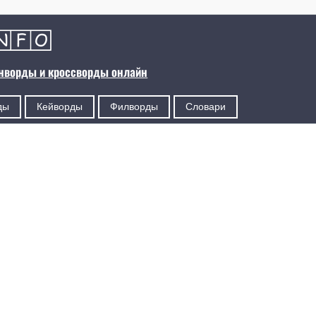
анворды и кроссворды онлайн
ды
Кейворды
Филворды
Словари