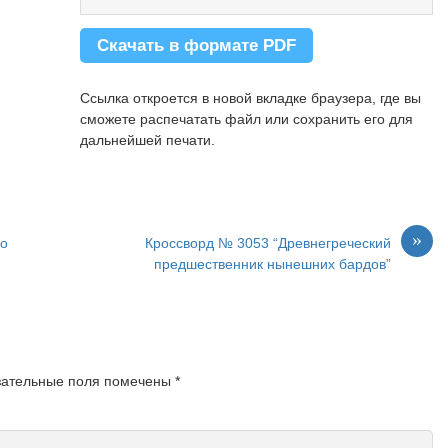
23.
Шнурок-завязка на папке для бумаг.
25.
Специалист по языку и
литературному творчеству.
Скачать в формате PDF
26.
Не отличающийся аккуратностью
человек.
29.
Из него делают и сковороды, и
Ссылка откроется в новой вкладке браузера, где вы
памятники.
сможете распечатать файл или сохранить его для
31.
Собрание, где кружатся в вальсе и
дальнейшей печати.
плетут интриги.
33.
Коктейль с газировкой и лимономю
»
го
Кроссворд № 3053 “Древнегреческий
предшественник нынешних бардов”
зательные поля помечены
*