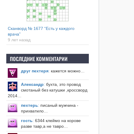
Сканворд № 1677 “Есть у каждого
врача”
9 лет назад
ПОСЛЕДНИЕ КОММЕНТАРИИ
друг пехтеря
:
кажется можно…
Александр
:
бухта, это провод
смотаный без катушки ,кроссворд
2014…
пехтерь
:
писаный мужчина -
прихватило…
гость
:
6344 клеймо на корове
разве тавр,а не тавро…