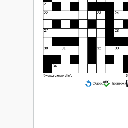
21
22
23
24
27
28
30
31
32
33
34
©www.scanword.info
S
Сброс
Проверка