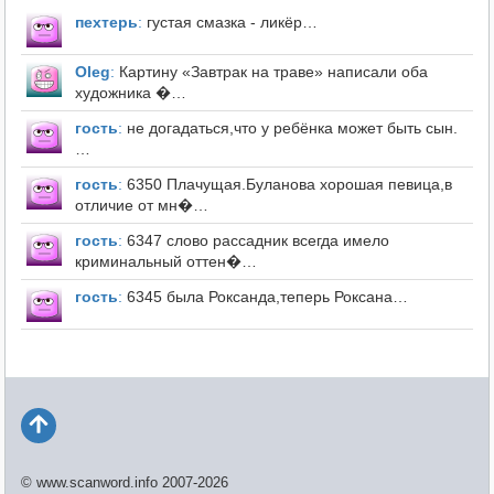
пехтерь
:
густая смазка - ликёр…
Оleg
:
Картину «Завтрак на траве» написали оба
художника �…
гость
:
не догадаться,что у ребёнка может быть сын.
…
гость
:
6350 Плачущая.Буланова хорошая певица,в
отличие от мн�…
гость
:
6347 слово рассадник всегда имело
криминальный оттен�…
гость
:
6345 была Роксанда,теперь Роксана…
© www.scanword.info 2007-2026