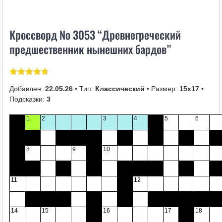
i
k
Кроссворд № 3053 “Древнегреческий
i
предшественник нынешних бардов”
Добавлен:
22.05.26
• Тип:
Классический
• Размер:
15х17
•
Подсказки:
3
1
2
3
4
5
6
8
9
10
11
12
14
15
16
17
18