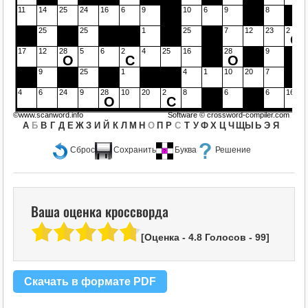
11
14
25
24
16
6
9
10
6
9
8
25
25
1
25
7
12
23
2
С
17
12
28
5
6
2
4
25
16
28
9
О
С
О
9
25
1
4
1
10
20
7
4
6
24
9
28
10
20
2
8
6
6
16
О
С
©www.scanword.info
Software ©
crossword-compiler.com
А
Б
В
Г
Д
Е
Ж
З
И
Й
К
Л
М
Н
О
П
Р
С
Т
У
Ф
Х
Ц
Ч
Щ
Ы
Ь
Э
Я
Сброс
Сохранить
Буква
Решение
Ваша оценка кроссворда
[Оценка -
4.8
Голосов -
99
]
Скачать в формате PDF