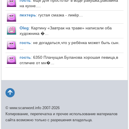
гость
:
ещё для простоты- в воде ракушка,раковина
на кухне.…
пехтерь
:
густая смазка - ликёр…
Оleg
:
Картину «Завтрак на траве» написали оба
художника �…
гость
:
не догадаться,что у ребёнка может быть сын.
…
гость
:
6350 Плачущая.Буланова хорошая певица,в
отличие от мн�…
© www.scanword.info 2007-2026
Копирование, перепечатка и прочее использование материалов
сайта возможно только с разрешения владельца.