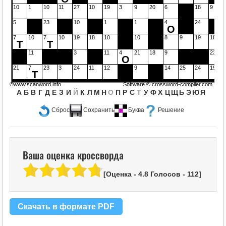
10
1
10
11
27
10
19
3
9
20
6
18
9
5
23
10
1
1
4
24
О
7
10
7
10
19
18
10
10
8
9
19
18
Т
Т
11
3
11
4
21
18
9
23
О
21
7
23
3
24
11
12
9
14
25
24
19
Т
©www.scanword.info
Software ©
crossword-compiler.com
А
Б
В
Г
Д
Е
З
И
Й
К
Л
М
Н
О
П
Р
С
Т
У
Ф
Х
Ц
Щ
Ь
Э
Ю
Я
Сброс
Сохранить
Буква
Решение
Ваша оценка кроссворда
[Оценка -
4.8
Голосов -
112
]
Скачать в формате PDF