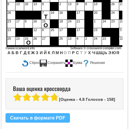
8
13
26
13
8
2
13
8
8
13
26
23
26
7
19
16
17
20
24
Т
23
17
8
26
15
18
24
21
1
24
23
18
О
13
12
8
25
17
17
23
3
25
23
15
26
17
25
13
4
2
24
23
11
О
©www.scanword.info
Software ©
crossword-compiler.com
А
Б
В
Г
Д
Е
Ж
З
И
Й
К
Л
М
Н
О
П
Р
С
Т
У
Х
Ч
Ш
Щ
Ь
Э
Ю
Я
Сброс
Сохранить
Буква
Решение
Ваша оценка кроссворда
[Оценка -
4.8
Голосов -
158
]
Скачать в формате PDF