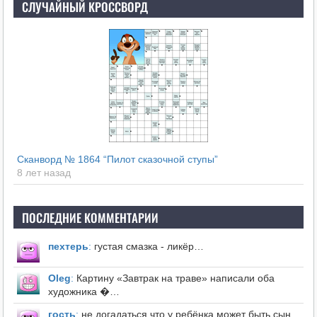
СЛУЧАЙНЫЙ КРОССВОРД
Сканворд № 1864 “Пилот сказочной ступы”
8 лет назад
ПОСЛЕДНИЕ КОММЕНТАРИИ
пехтерь
:
густая смазка - ликёр…
Оleg
:
Картину «Завтрак на траве» написали оба
художника �…
гость
:
не догадаться,что у ребёнка может быть сын.