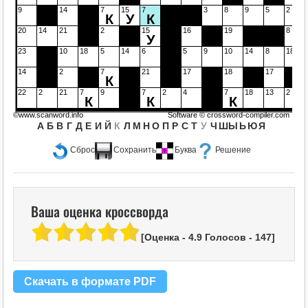
9
14
7
15
7
3
8
9
5
2
К
У
К
20
14
21
2
15
16
19
8
У
23
10
18
5
14
6
5
9
10
14
8
18
14
2
7
21
17
18
17
К
22
2
21
7
9
7
2
4
7
18
13
2
К
К
К
©www.scanword.info
Software ©
crossword-compiler.com
А
Б
В
Г
Д
Е
И
Й
К
Л
М
Н
О
П
Р
С
Т
У
Ч
Ш
Ы
Ь
Ю
Я
Сброс
Сохранить
Буква
Решение
Ваша оценка кроссворда
[Оценка -
4.9
Голосов -
147
]
Скачать в формате PDF