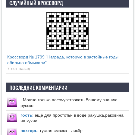
СЛУЧАЙНЫЙ КРОССВОРД
Кроссворд № 1799 “Награда, которую в застойные годы
обильно обмывали”
7 лет назад
ПОСЛЕДНИЕ КОММЕНТАРИИ
:
Можно только посочувствовать Вашему знанию
русског…
гость
:
ещё для простоты- в воде ракушка,раковина
на кухне.…
пехтерь
:
густая смазка - ликёр…