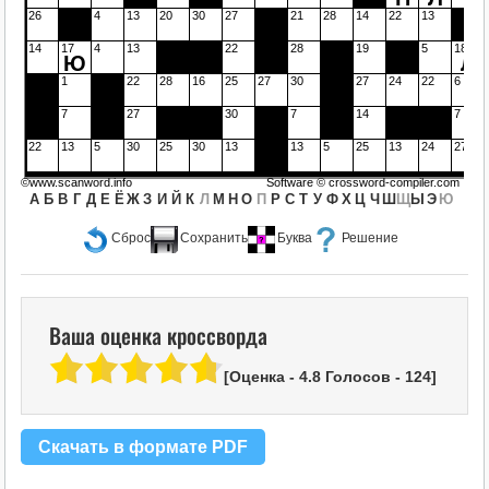
26
4
13
20
30
27
21
28
14
22
13
14
17
4
13
22
28
19
5
18
Ю
Л
1
22
28
16
25
27
30
27
24
22
6
7
27
30
7
14
7
22
13
5
30
25
30
13
13
5
25
13
24
27
©www.scanword.info
Software ©
crossword-compiler.com
А
Б
В
Г
Д
Е
Ё
Ж
З
И
Й
К
Л
М
Н
О
П
Р
С
Т
У
Ф
Х
Ц
Ч
Ш
Щ
Ы
Э
Ю
Сброс
Сохранить
Буква
Решение
Ваша оценка кроссворда
[Оценка -
4.8
Голосов -
124
]
Скачать в формате PDF