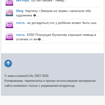
пехтерь
:
густая смазка - ликёр…
Оleg
:
Картину «Завтрак на траве» написали оба
художника �…
гость
:
не догадаться,что у ребёнка может быть сын.
…
гость
:
6350 Плачущая.Буланова хорошая певица,в
отличие от мн�…
© www.scanword.info 2007-2026
Копирование, перепечатка и прочее использование материалов
сайта возможно только с разрешения владельца.