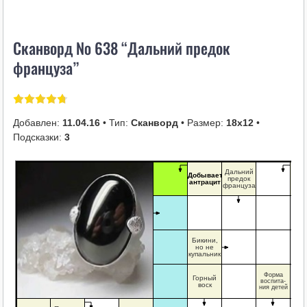
i
k
Сканворд № 638 “Дальний предок
i
француза”
Добавлен:
11.04.16
• Тип:
Сканворд
• Размер:
18х12
•
Подсказки:
3
Дальний
Добывает
Пу
предок
антрацит
чел
француза
Бикини,
но не
купальник
Форма
Горный
воспита-
воск
ния детей