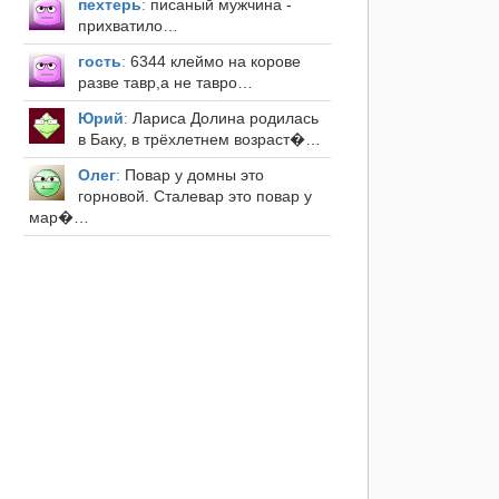
пехтерь
:
писаный мужчина -
прихватило…
гость
:
6344 клеймо на корове
разве тавр,а не тавро…
Юрий
:
Лариса Долина родилась
в Баку, в трёхлетнем возраст�…
Олег
:
Повар у домны это
горновой. Сталевар это повар у
мар�…