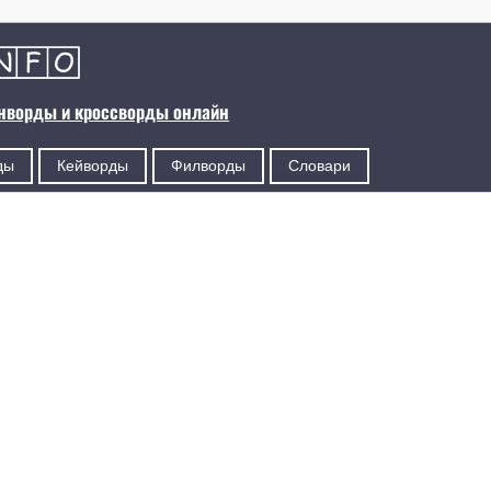
анворды и кроссворды онлайн
ды
Кейворды
Филворды
Словари