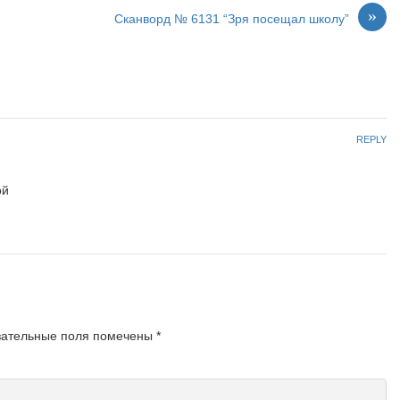
»
Сканворд № 6131 “Зря посещал школу”
REPLY
ой
зательные поля помечены
*