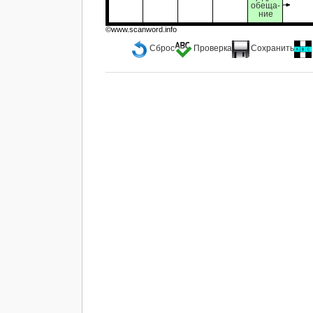
обеща-
ние
©www.scanword.info
Сброс
Проверка
Сохранить