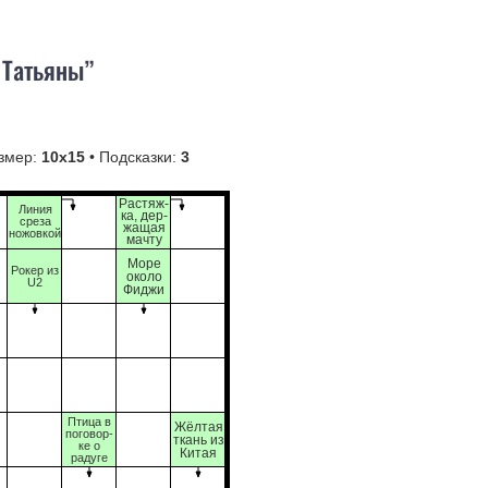
 Татьяны”
змер:
10х15
• Подсказки:
3
Растяж-
Линия
ка, дер-
среза
жащая
ножовкой
мачту
Море
Рокер из
около
U2
Фиджи
Птица в
Жёлтая
поговор-
ткань из
ке о
Китая
радуге