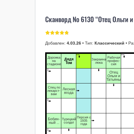
Сканворд № 6130 “Отец Ольги и
Добавлен:
4.03.26
• Тип:
Классический
• Ра
Дорожка
Рабочая
Дядя
Закраина
на
профес-
Том
люка
стадионе
сия
Отец
Ольги и
Татьяны
Спец по
Лесная
лекарст-
ягода
вам
Персия с
Бобин-
Турецкий
1935
ный ...
солдат
года