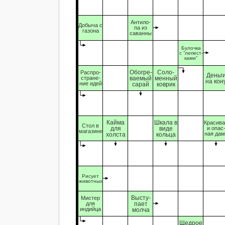
Антило-
Добыча с
па из
газона
саванны
Булочка
с “лепест-
ками”
Обогре-
Соло-
Распро-
Деньг
стране-
ваемый
менный
на кон
ние идей
сарай
коврик
Кайма
Шкала в
Красив
Стол в
для
виде
и опас
магазине
ная дам
холста
кольца
Рисует
животных
Высту-
Мистер
для
пает
индийца
молча
Щедрое