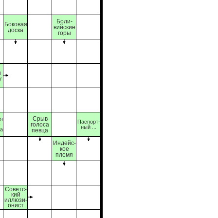
Боли-
Боковая
вийские
доска
горы
и
у
Срыв
ая
Паспорт-
-
голоса
ный ...
а
певца
Индейс-
кое
племя
Советс-
кий
иллюзи-
онист