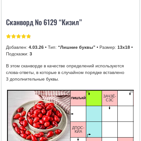
i
k
Сканворд № 6129 “Кизил”
i
Добавлен:
4.03.26
• Тип:
“Лишние буквы”
• Размер:
13х18
•
Подсказки:
3
В этом сканворде в качестве определений используются
слова-ответы, в которые в случайном порядке вставлено
3 дополнительные буквы.
ЗАЧЗЁ-
ЦТ
ПИШЪКЙ
СЗС
ДПОС-
КЙА